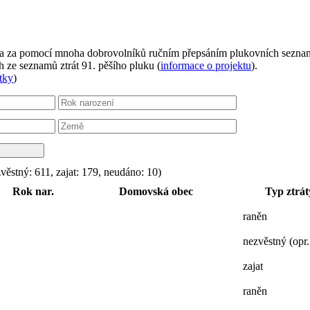
ikla za pomocí mnoha dobrovolníků ručním přepsáním plukovních sezna
 ze seznamů ztrát 91. pěšího pluku (
informace o projektu
).
tky
)
věstný: 611, zajat: 179, neudáno: 10)
Rok nar.
Domovská obec
Typ ztrát
raněn
nezvěstný (opr.
zajat
raněn