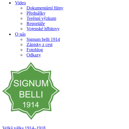
Video
Dokumentární filmy
Přednášky
Terénní výzkum
Reportáže
Vojenské hřbitovy
O nás
Signum belli 1914
Zápisky z cest
Fotoblog
Odkazy
Velká válka 1914–⁠⁠⁠⁠⁠⁠1918