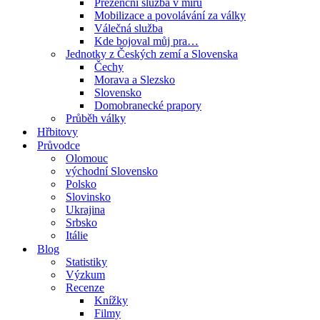
Prezenční služba v míru
Mobilizace a povolávání za války
Válečná služba
Kde bojoval můj pra…
Jednotky z Českých zemí a Slovenska
Čechy
Morava a Slezsko
Slovensko
Domobranecké prapory
Průběh války
Hřbitovy
Průvodce
Olomouc
východní Slovensko
Polsko
Slovinsko
Ukrajina
Srbsko
Itálie
Blog
Statistiky
Výzkum
Recenze
Knížky
Filmy