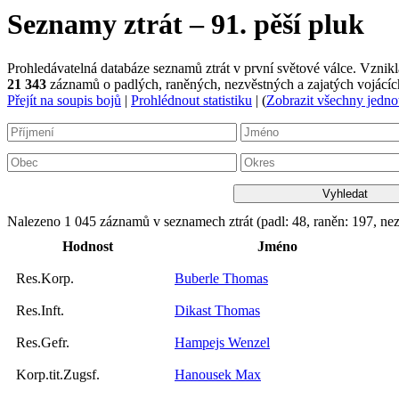
Seznamy ztrát – 91. pěší pluk
Prohledávatelná databáze seznamů ztrát v první světové válce. Vzn
21 343
záznamů o padlých, raněných, nezvěstných a zajatých vojácích
Přejít na soupis bojů
|
Prohlédnout statistiku
| (
Zobrazit všechny jedno
Nalezeno 1 045 záznamů v seznamech ztrát (padl: 48, raněn: 197, nez
Hodnost
Jméno
Res.Korp.
Buberle Thomas
Res.Inft.
Dikast Thomas
Res.Gefr.
Hampejs Wenzel
Korp.tit.Zugsf.
Hanousek Max