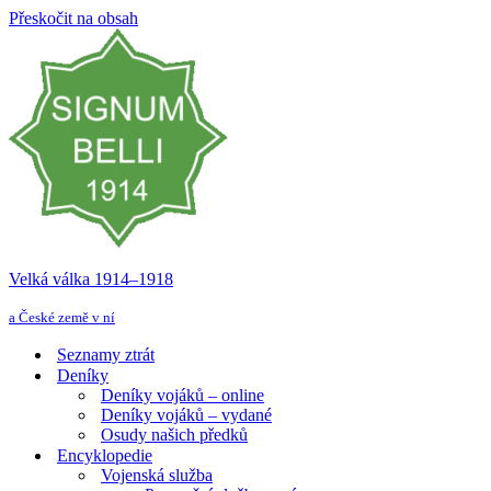
Přeskočit na obsah
Velká válka 1914–⁠⁠⁠⁠⁠⁠1918
a České země v ní
Seznamy ztrát
Deníky
Deníky vojáků – online
Deníky vojáků – vydané
Osudy našich předků
Encyklopedie
Vojenská služba