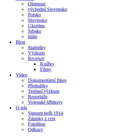
Olomouc
východní Slovensko
Polsko
Slovinsko
Ukrajina
Srbsko
Itálie
Blog
Statistiky
Výzkum
Recenze
Knížky
Filmy
Video
Dokumentární filmy
Přednášky
Terénní výzkum
Reportáže
Vojenské hřbitovy
O nás
Signum belli 1914
Zápisky z cest
Fotoblog
Odkazy