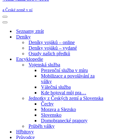
a České země v ní
Navigační
menu
Navigační
menu
Seznamy ztrát
Deníky
Deníky vojáků – online
Deníky vojáků – vydané
Osudy našich předků
Encyklopedie
Vojenská služba
Prezenční služba v míru
Mobilizace a povolávání za
války
Válečná služba
Kde bojoval můj pra…
Jednotky z Českých zemí a Slovenska
Čechy
Morava a Slezsko
Slovensko
Domobranecké prapory
Průběh války
Hřbitovy
Průvodce