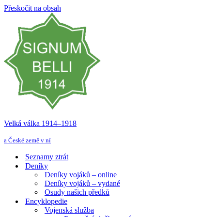
Přeskočit na obsah
Velká válka 1914–⁠⁠⁠⁠⁠⁠1918
a České země v ní
Seznamy ztrát
Deníky
Deníky vojáků – online
Deníky vojáků – vydané
Osudy našich předků
Encyklopedie
Vojenská služba