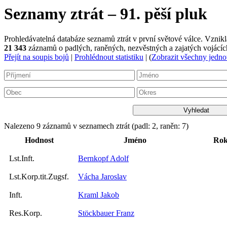
Seznamy ztrát – 91. pěší pluk
Prohledávatelná databáze seznamů ztrát v první světové válce. Vzn
21 343
záznamů o padlých, raněných, nezvěstných a zajatých vojácích
Přejít na soupis bojů
|
Prohlédnout statistiku
| (
Zobrazit všechny jedno
Nalezeno 9 záznamů v seznamech ztrát (padl: 2, raněn: 7)
Hodnost
Jméno
Rok
Lst.Inft.
Bernkopf Adolf
Lst.Korp.tit.Zugsf.
Vácha Jaroslav
Inft.
Kraml Jakob
Res.Korp.
Stöckbauer Franz