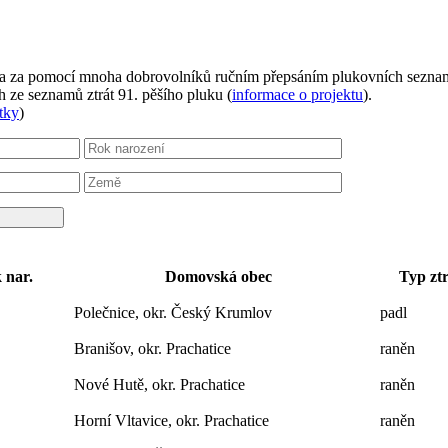
ikla za pomocí mnoha dobrovolníků ručním přepsáním plukovních sezna
 ze seznamů ztrát 91. pěšího pluku (
informace o projektu
).
tky
)
 nar.
Domovská obec
Typ zt
Polečnice, okr. Český Krumlov
padl
Branišov, okr. Prachatice
raněn
Nové Hutě, okr. Prachatice
raněn
Horní Vltavice, okr. Prachatice
raněn