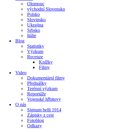
Olomouc
východní Slovensko
Polsko
Slovinsko
Ukrajina
Srbsko
Itálie
Blog
Statistiky
Výzkum
Recenze
Knížky
Filmy
Video
Dokumentární filmy
Přednášky
Terénní výzkum
Reportáže
Vojenské hřbitovy
O nás
Signum belli 1914
Zápisky z cest
Fotoblog
Odkazy