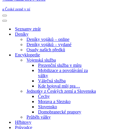
a České země v ní
Navigační
menu
Navigační
menu
Seznamy ztrát
Deníky
Deníky vojáků – online
Deníky vojáků – vydané
Osudy našich předků
Encyklopedie
Vojenská služba
Prezenční služba v míru
Mobilizace a povolávání za
války
Válečná služba
Kde bojoval můj pra…
Jednotky z Českých zemí a Slovenska
Čechy
Morava a Slezsko
Slovensko
Domobranecké prapory
Průběh války
Hřbitovy
Průvodce