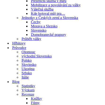
Prezenční služba v míru
Mobilizace a povolávání za války
Válečná služba
Kde bojoval můj pra…
Jednotky z Českých zemí a Slovenska
Čechy
Morava a Slezsko
Slovensko
Domobranecké prapory
Průběh války
Hřbitovy
Průvodce
Olomouc
východní Slovensko
Polsko
Slovinsko
Ukrajina
Srbsko
Itálie
Blog
Statistiky
Výzkum
Recenze
Knížky
Filmy