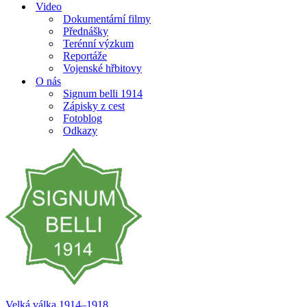
Video
Dokumentární filmy
Přednášky
Terénní výzkum
Reportáže
Vojenské hřbitovy
O nás
Signum belli 1914
Zápisky z cest
Fotoblog
Odkazy
Velká válka 1914–⁠⁠⁠⁠⁠⁠1918