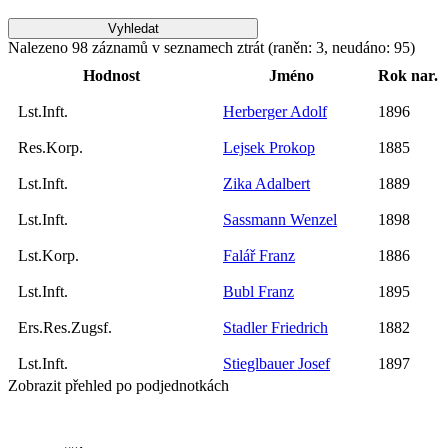
Nalezeno 98 záznamů v seznamech ztrát (raněn: 3, neudáno: 95)
Hodnost
Jméno
Rok nar.
Lst.Inft.
Herberger Adolf
1896
Res.Korp.
Lejsek Prokop
1885
Lst.Inft.
Zika Adalbert
1889
Lst.Inft.
Sassmann Wenzel
1898
Lst.Korp.
Falář Franz
1886
Lst.Inft.
Bubl Franz
1895
Ers.Res.Zugsf.
Stadler Friedrich
1882
Lst.Inft.
Stieglbauer Josef
1897
Zobrazit přehled po podjednotkách
Lst.Inft.
Ertl Wenzel
1895
Lst.Inft.
Novotný Anton
1899