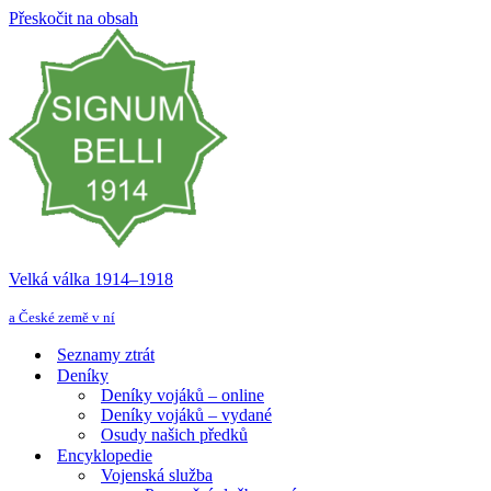
Přeskočit na obsah
Velká válka 1914–⁠⁠⁠⁠⁠⁠1918
a České země v ní
Seznamy ztrát
Deníky
Deníky vojáků – online
Deníky vojáků – vydané
Osudy našich předků
Encyklopedie
Vojenská služba