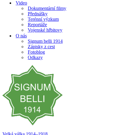
Video
Dokumentární filmy
Přednášky
Terénní výzkum
Reportáže
Vojenské hřbitovy
O nás
Signum belli 1914
Zápisky z cest
Fotoblog
Odkazy
Velká válka 1914–⁠⁠⁠⁠⁠⁠1918