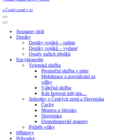
a České země v ní
Navigační
menu
Navigační
menu
Seznamy ztrát
Deníky
Deníky vojáků – online
Deníky vojáků – vydané
Osudy našich předků
Encyklopedie
Vojenská služba
Prezenční služba v míru
Mobilizace a povolávání za
války
Válečná služba
Kde bojoval můj pra…
Jednotky z Českých zemí a Slovenska
Čechy
Morava a Slezsko
Slovensko
Domobranecké prapory
Průběh války
Hřbitovy
Průvodce