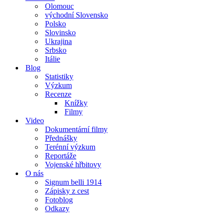
Olomouc
východní Slovensko
Polsko
Slovinsko
Ukrajina
Srbsko
Itálie
Blog
Statistiky
Výzkum
Recenze
Knížky
Filmy
Video
Dokumentární filmy
Přednášky
Terénní výzkum
Reportáže
Vojenské hřbitovy
O nás
Signum belli 1914
Zápisky z cest
Fotoblog
Odkazy