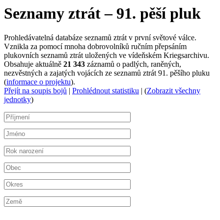
Seznamy ztrát – 91. pěší pluk
Prohledávatelná databáze seznamů ztrát v první světové válce.
Vznikla za pomocí mnoha dobrovolníků ručním přepsáním
plukovních seznamů ztrát uložených ve vídeňském Kriegsarchivu.
Obsahuje aktuálně
21 343
záznamů o padlých, raněných,
nezvěstných a zajatých vojácích ze seznamů ztrát 91. pěšího pluku
(
informace o projektu
).
Přejít na soupis bojů
|
Prohlédnout statistiku
| (
Zobrazit všechny
jednotky
)