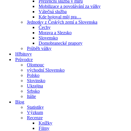
Prezenční služba v míru
Mobilizace a povolávání za války
Válečná služba
Kde bojoval můj pra…
Jednotky z Českých zemí a Slovenska
Čechy
Morava a Slezsko
Slovensko
Domobranecké prapory
Průběh války
Hřbitovy
Průvodce
Olomouc
východní Slovensko
Polsko
Slovinsko
Ukrajina
Srbsko
Itálie
Blog
Statistiky
Výzkum
Recenze
Knížky
Filmy