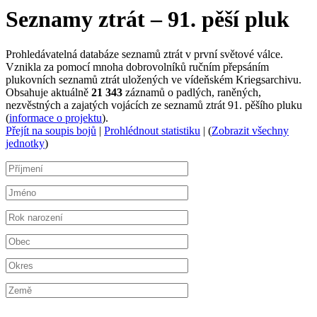
Seznamy ztrát – 91. pěší pluk
Prohledávatelná databáze seznamů ztrát v první světové válce.
Vznikla za pomocí mnoha dobrovolníků ručním přepsáním
plukovních seznamů ztrát uložených ve vídeňském Kriegsarchivu.
Obsahuje aktuálně
21 343
záznamů o padlých, raněných,
nezvěstných a zajatých vojácích ze seznamů ztrát 91. pěšího pluku
(
informace o projektu
).
Přejít na soupis bojů
|
Prohlédnout statistiku
| (
Zobrazit všechny
jednotky
)