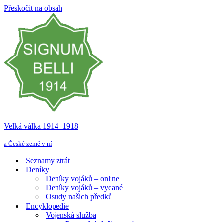
Přeskočit na obsah
Velká válka 1914–⁠⁠⁠⁠⁠⁠1918
a České země v ní
Seznamy ztrát
Deníky
Deníky vojáků – online
Deníky vojáků – vydané
Osudy našich předků
Encyklopedie
Vojenská služba