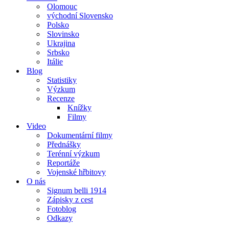
Olomouc
východní Slovensko
Polsko
Slovinsko
Ukrajina
Srbsko
Itálie
Blog
Statistiky
Výzkum
Recenze
Knížky
Filmy
Video
Dokumentární filmy
Přednášky
Terénní výzkum
Reportáže
Vojenské hřbitovy
O nás
Signum belli 1914
Zápisky z cest
Fotoblog
Odkazy