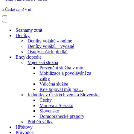
a České země v ní
Navigační
menu
Navigační
menu
Seznamy ztrát
Deníky
Deníky vojáků – online
Deníky vojáků – vydané
Osudy našich předků
Encyklopedie
Vojenská služba
Prezenční služba v míru
Mobilizace a povolávání za
války
Válečná služba
Kde bojoval můj pra…
Jednotky z Českých zemí a Slovenska
Čechy
Morava a Slezsko
Slovensko
Domobranecké prapory
Průběh války
Hřbitovy
Průvodce