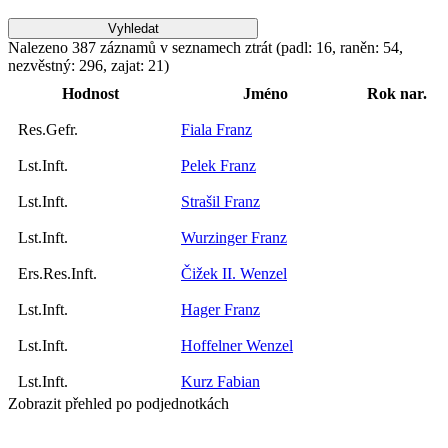
Nalezeno 387 záznamů v seznamech ztrát (padl: 16, raněn: 54,
nezvěstný: 296, zajat: 21)
Hodnost
Jméno
Rok nar.
Res.Gefr.
Fiala Franz
Lst.Inft.
Pelek Franz
Lst.Inft.
Strašil Franz
Lst.Inft.
Wurzinger Franz
Ers.Res.Inft.
Čižek II. Wenzel
Lst.Inft.
Hager Franz
Lst.Inft.
Hoffelner Wenzel
Lst.Inft.
Kurz Fabian
Zobrazit přehled po podjednotkách
Res.Inft.
Matschi Joachim