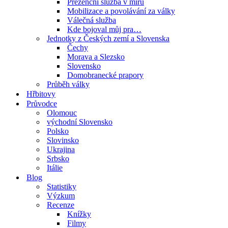
Prezenční služba v míru
Mobilizace a povolávání za války
Válečná služba
Kde bojoval můj pra…
Jednotky z Českých zemí a Slovenska
Čechy
Morava a Slezsko
Slovensko
Domobranecké prapory
Průběh války
Hřbitovy
Průvodce
Olomouc
východní Slovensko
Polsko
Slovinsko
Ukrajina
Srbsko
Itálie
Blog
Statistiky
Výzkum
Recenze
Knížky
Filmy