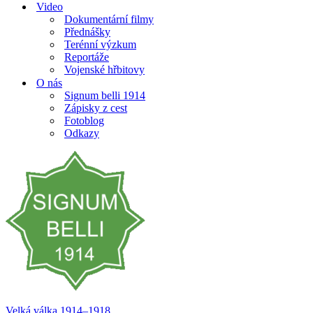
Video
Dokumentární filmy
Přednášky
Terénní výzkum
Reportáže
Vojenské hřbitovy
O nás
Signum belli 1914
Zápisky z cest
Fotoblog
Odkazy
Velká válka 1914–⁠⁠⁠⁠⁠⁠1918