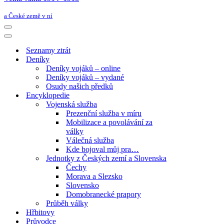
a České země v ní
Navigační
menu
Navigační
menu
Seznamy ztrát
Deníky
Deníky vojáků – online
Deníky vojáků – vydané
Osudy našich předků
Encyklopedie
Vojenská služba
Prezenční služba v míru
Mobilizace a povolávání za
války
Válečná služba
Kde bojoval můj pra…
Jednotky z Českých zemí a Slovenska
Čechy
Morava a Slezsko
Slovensko
Domobranecké prapory
Průběh války
Hřbitovy
Průvodce