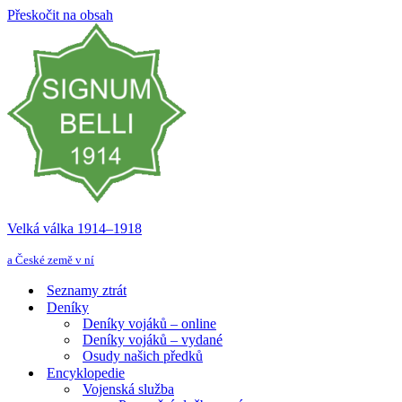
Přeskočit na obsah
Velká válka 1914–⁠⁠⁠⁠⁠⁠1918
a České země v ní
Seznamy ztrát
Deníky
Deníky vojáků – online
Deníky vojáků – vydané
Osudy našich předků
Encyklopedie
Vojenská služba