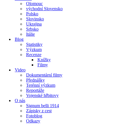
Olomouc
východní Slovensko
Polsko
Slovinsko
Ukrajina
Srbsko
Itálie
Blog
Statistiky
Výzkum
Recenze
Knížky
Filmy
Video
Dokumentární filmy
Přednášky
Terénní výzkum
Reportáže
Vojenské hřbitovy
O nás
Signum belli 1914
Zápisky z cest
Fotoblog
Odkazy