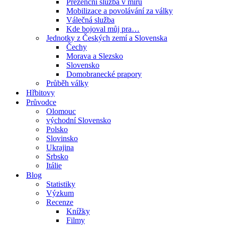
Prezenční služba v míru
Mobilizace a povolávání za války
Válečná služba
Kde bojoval můj pra…
Jednotky z Českých zemí a Slovenska
Čechy
Morava a Slezsko
Slovensko
Domobranecké prapory
Průběh války
Hřbitovy
Průvodce
Olomouc
východní Slovensko
Polsko
Slovinsko
Ukrajina
Srbsko
Itálie
Blog
Statistiky
Výzkum
Recenze
Knížky
Filmy