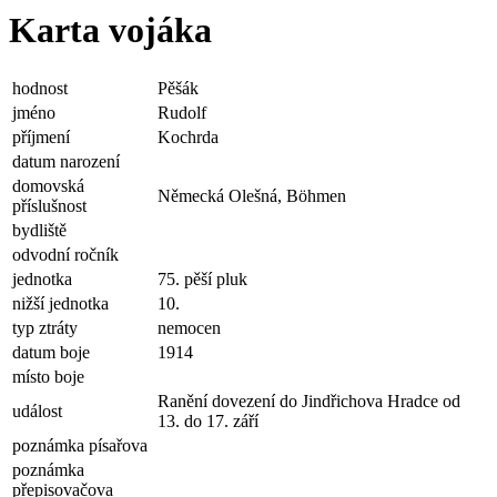
Karta vojáka
hodnost
Pěšák
jméno
Rudolf
příjmení
Kochrda
datum narození
domovská
Německá Olešná, Böhmen
příslušnost
bydliště
odvodní ročník
jednotka
75. pěší pluk
nižší jednotka
10.
typ ztráty
nemocen
datum boje
1914
místo boje
Ranění dovezení do Jindřichova Hradce od
událost
13. do 17. září
poznámka písařova
poznámka
přepisovačova