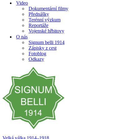
Video
Dokumentární filmy
Přednášky
Terénní výzkum
Reportáže
Vojenské hřbitovy
O nás
Signum belli 1914
Zápisky z cest
Fotoblog
Odkazy
Velká válka 1914–⁠⁠⁠⁠⁠⁠1918