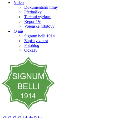
Video
Dokumentární filmy
Přednášky
Terénní výzkum
Reportáže
Vojenské hřbitovy
O nás
Signum belli 1914
Zápisky z cest
Fotoblog
Odkazy
Velká válka 1914–⁠⁠⁠⁠⁠⁠1918