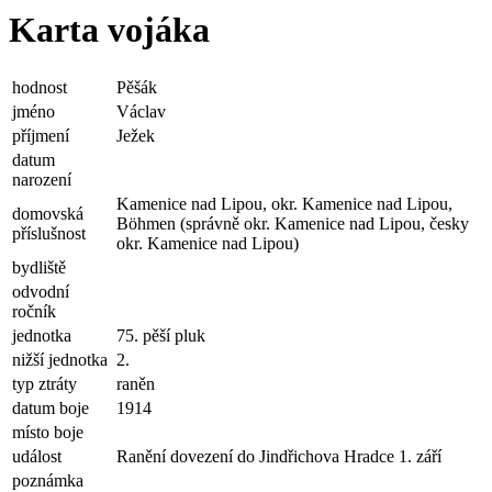
Karta vojáka
hodnost
Pěšák
jméno
Václav
příjmení
Ježek
datum
narození
Kamenice nad Lipou, okr. Kamenice nad Lipou,
domovská
Böhmen (správně okr. Kamenice nad Lipou, česky
příslušnost
okr. Kamenice nad Lipou)
bydliště
odvodní
ročník
jednotka
75. pěší pluk
nižší jednotka
2.
typ ztráty
raněn
datum boje
1914
místo boje
událost
Ranění dovezení do Jindřichova Hradce 1. září
poznámka