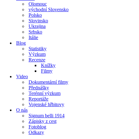
Olomouc
východní Slovensko
Polsko
Slovinsko
Ukrajina
Srbsko
Itálie
Blog
Statistiky
Výzkum
Recenze
Knížky
Filmy
Video
Dokumentární filmy
Přednášky
Terénní výzkum
Reportáže
Vojenské hřbitovy
O nás
Signum belli 1914
Zápisky z cest
Fotoblog
Odkazy