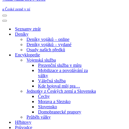
a České země v ní
Navigační
menu
Navigační
menu
Seznamy ztrát
Deníky
Deníky vojáků – online
Deníky vojáků – vydané
Osudy našich předků
Encyklopedie
Vojenská služba
Prezenční služba v míru
Mobilizace a povolávání za
války
Válečná služba
Kde bojoval můj pra…
Jednotky z Českých zemí a Slovenska
Čechy
Morava a Slezsko
Slovensko
Domobranecké prapory
Průběh války
Hřbitovy
Průvodce