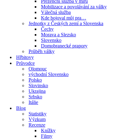
Prezenční služba v míru
Mobilizace a povolávání za války
Válečná služba
Kde bojoval můj pra…
Jednotky z Českých zemí a Slovenska
Čechy
Morava a Slezsko
Slovensko
Domobranecké prapory
Průběh války
Hřbitovy
Průvodce
Olomouc
východní Slovensko
Polsko
Slovinsko
Ukrajina
Srbsko
Itálie
Blog
Statistiky
Výzkum
Recenze
Knížky
Filmy