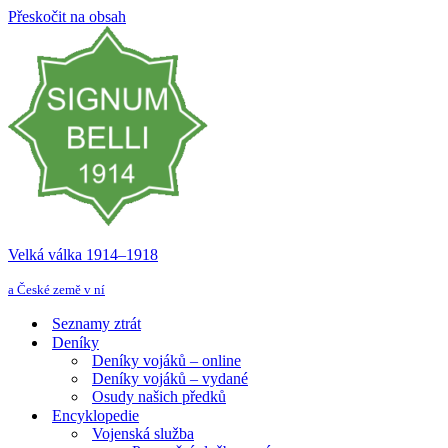
Přeskočit na obsah
Velká válka 1914–⁠⁠⁠⁠⁠⁠1918
a České země v ní
Seznamy ztrát
Deníky
Deníky vojáků – online
Deníky vojáků – vydané
Osudy našich předků
Encyklopedie
Vojenská služba