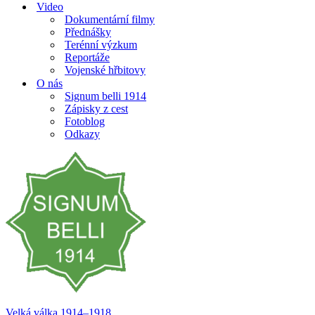
Video
Dokumentární filmy
Přednášky
Terénní výzkum
Reportáže
Vojenské hřbitovy
O nás
Signum belli 1914
Zápisky z cest
Fotoblog
Odkazy
Velká válka 1914–⁠⁠⁠⁠⁠⁠1918