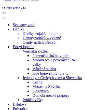
a České země v ní
Navigační
menu
Navigační
menu
Seznamy ztrát
Deníky
Deníky vojáků – online
Deníky vojáků – vydané
Osudy našich předků
Encyklopedie
Vojenská služba
Prezenční služba v míru
Mobilizace a povolávání za
války
Válečná služba
Kde bojoval můj pra…
Jednotky z Českých zemí a Slovenska
Čechy
Morava a Slezsko
Slovensko
Domobranecké prapory
Průběh války
Hřbitovy
Průvodce