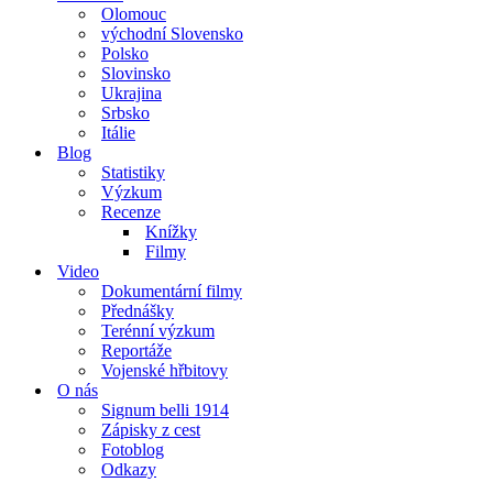
Olomouc
východní Slovensko
Polsko
Slovinsko
Ukrajina
Srbsko
Itálie
Blog
Statistiky
Výzkum
Recenze
Knížky
Filmy
Video
Dokumentární filmy
Přednášky
Terénní výzkum
Reportáže
Vojenské hřbitovy
O nás
Signum belli 1914
Zápisky z cest
Fotoblog
Odkazy