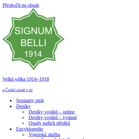
Přeskočit na obsah
Velká válka 1914–⁠⁠⁠⁠⁠⁠1918
a České země v ní
Seznamy ztrát
Deníky
Deníky vojáků – online
Deníky vojáků – vydané
Osudy našich předků
Encyklopedie
Vojenská služba