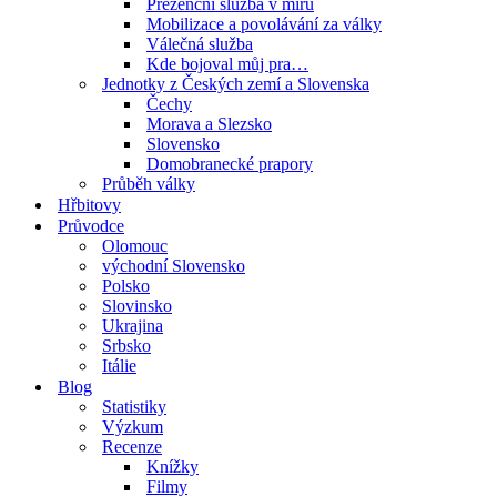
Prezenční služba v míru
Mobilizace a povolávání za války
Válečná služba
Kde bojoval můj pra…
Jednotky z Českých zemí a Slovenska
Čechy
Morava a Slezsko
Slovensko
Domobranecké prapory
Průběh války
Hřbitovy
Průvodce
Olomouc
východní Slovensko
Polsko
Slovinsko
Ukrajina
Srbsko
Itálie
Blog
Statistiky
Výzkum
Recenze
Knížky
Filmy