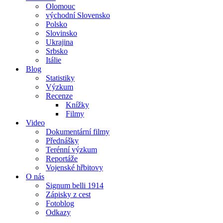
Olomouc
východní Slovensko
Polsko
Slovinsko
Ukrajina
Srbsko
Itálie
Blog
Statistiky
Výzkum
Recenze
Knížky
Filmy
Video
Dokumentární filmy
Přednášky
Terénní výzkum
Reportáže
Vojenské hřbitovy
O nás
Signum belli 1914
Zápisky z cest
Fotoblog
Odkazy