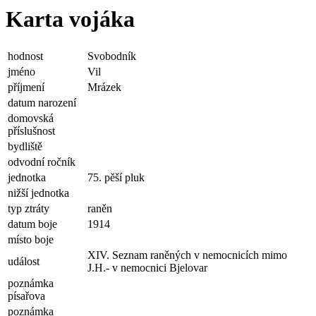
Karta vojáka
hodnost
Svobodník
jméno
Vil
příjmení
Mrázek
datum narození
domovská
příslušnost
bydliště
odvodní ročník
jednotka
75. pěší pluk
nižší jednotka
typ ztráty
raněn
datum boje
1914
místo boje
XIV. Seznam raněných v nemocnicích mimo
událost
J.H.- v nemocnici Bjelovar
poznámka
písařova
poznámka