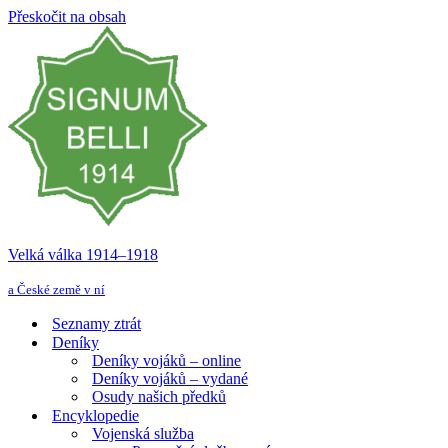
Přeskočit na obsah
Velká válka 1914–⁠⁠⁠⁠⁠⁠1918
a České země v ní
Seznamy ztrát
Deníky
Deníky vojáků – online
Deníky vojáků – vydané
Osudy našich předků
Encyklopedie
Vojenská služba