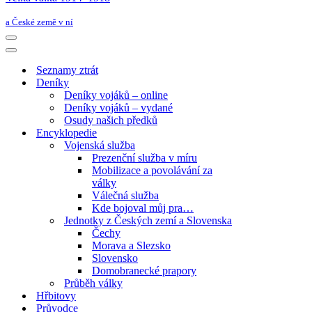
a České země v ní
Navigační
menu
Navigační
menu
Seznamy ztrát
Deníky
Deníky vojáků – online
Deníky vojáků – vydané
Osudy našich předků
Encyklopedie
Vojenská služba
Prezenční služba v míru
Mobilizace a povolávání za
války
Válečná služba
Kde bojoval můj pra…
Jednotky z Českých zemí a Slovenska
Čechy
Morava a Slezsko
Slovensko
Domobranecké prapory
Průběh války
Hřbitovy
Průvodce