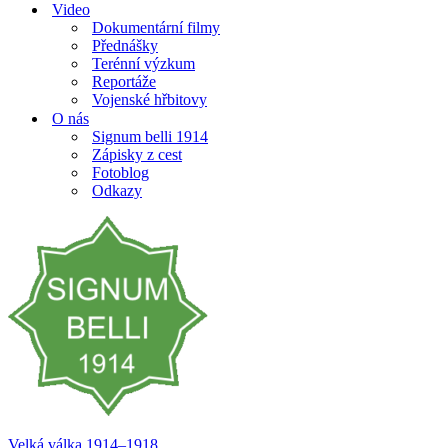
Video
Dokumentární filmy
Přednášky
Terénní výzkum
Reportáže
Vojenské hřbitovy
O nás
Signum belli 1914
Zápisky z cest
Fotoblog
Odkazy
Velká válka 1914–⁠⁠⁠⁠⁠⁠1918