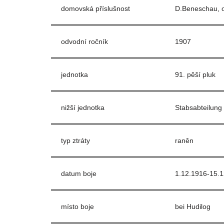
domovská příslušnost
D.Beneschau, o
odvodní ročník
1907
jednotka
91. pěší pluk
nižší jednotka
Stabsabteilung
typ ztráty
raněn
datum boje
1.12.1916-15.
místo boje
bei Hudilog