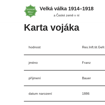
Velká válka 1914–⁠⁠⁠⁠⁠⁠1918
Přeskočit
a České země v ní
na
Karta vojáka
obsah
hodnost
Res.Inft.tit.Gefr
jméno
Franz
příjmení
Bauer
datum narození
1886