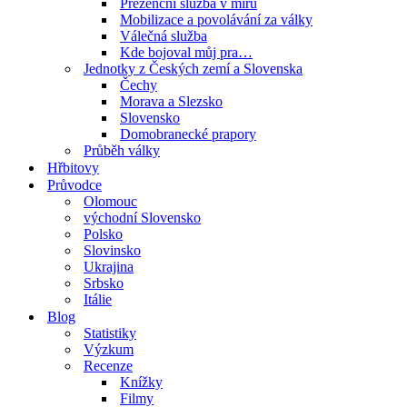
Prezenční služba v míru
Mobilizace a povolávání za války
Válečná služba
Kde bojoval můj pra…
Jednotky z Českých zemí a Slovenska
Čechy
Morava a Slezsko
Slovensko
Domobranecké prapory
Průběh války
Hřbitovy
Průvodce
Olomouc
východní Slovensko
Polsko
Slovinsko
Ukrajina
Srbsko
Itálie
Blog
Statistiky
Výzkum
Recenze
Knížky
Filmy