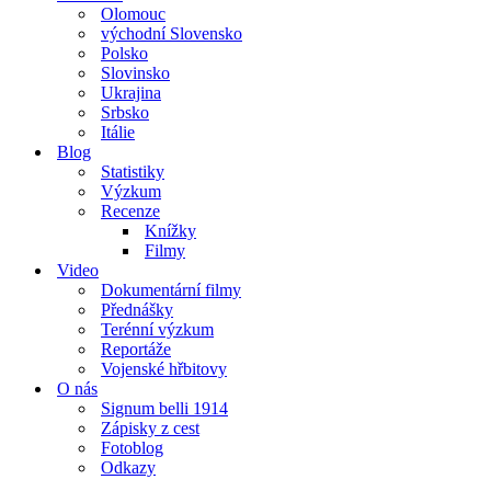
Olomouc
východní Slovensko
Polsko
Slovinsko
Ukrajina
Srbsko
Itálie
Blog
Statistiky
Výzkum
Recenze
Knížky
Filmy
Video
Dokumentární filmy
Přednášky
Terénní výzkum
Reportáže
Vojenské hřbitovy
O nás
Signum belli 1914
Zápisky z cest
Fotoblog
Odkazy