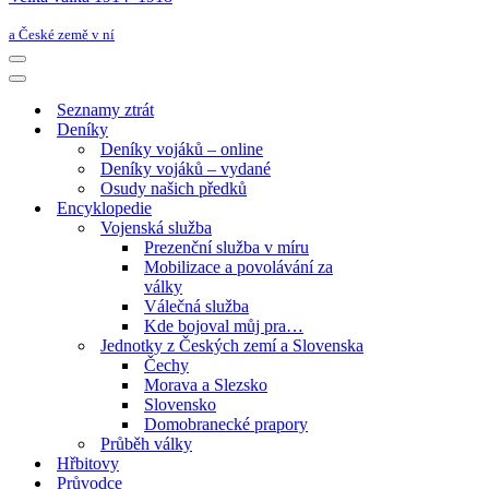
a České země v ní
Navigační
menu
Navigační
menu
Seznamy ztrát
Deníky
Deníky vojáků – online
Deníky vojáků – vydané
Osudy našich předků
Encyklopedie
Vojenská služba
Prezenční služba v míru
Mobilizace a povolávání za
války
Válečná služba
Kde bojoval můj pra…
Jednotky z Českých zemí a Slovenska
Čechy
Morava a Slezsko
Slovensko
Domobranecké prapory
Průběh války
Hřbitovy
Průvodce