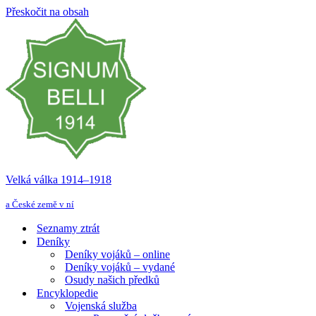
Přeskočit na obsah
Velká válka 1914–⁠⁠⁠⁠⁠⁠1918
a České země v ní
Seznamy ztrát
Deníky
Deníky vojáků – online
Deníky vojáků – vydané
Osudy našich předků
Encyklopedie
Vojenská služba