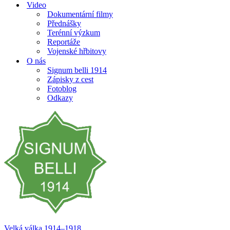
Video
Dokumentární filmy
Přednášky
Terénní výzkum
Reportáže
Vojenské hřbitovy
O nás
Signum belli 1914
Zápisky z cest
Fotoblog
Odkazy
Velká válka 1914–⁠⁠⁠⁠⁠⁠1918