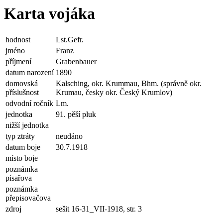
Karta vojáka
hodnost
Lst.Gefr.
jméno
Franz
příjmení
Grabenbauer
datum narození
1890
domovská
Kalsching, okr. Krummau, Bhm. (správně okr.
příslušnost
Krumau, česky okr. Český Krumlov)
odvodní ročník
Lm.
jednotka
91. pěší pluk
nižší jednotka
typ ztráty
neudáno
datum boje
30.7.1918
místo boje
poznámka
písařova
poznámka
přepisovačova
zdroj
sešit 16-31_VII-1918, str. 3