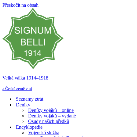
Přeskočit na obsah
Velká válka 1914–⁠⁠⁠⁠⁠⁠1918
a České země v ní
Seznamy ztrát
Deníky
Deníky vojáků – online
Deníky vojáků – vydané
Osudy našich předků
Encyklopedie
Vojenská služba