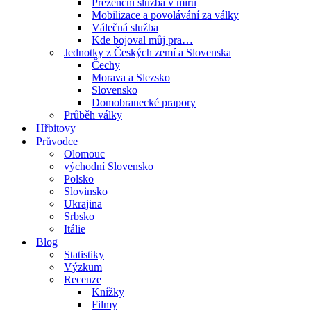
Prezenční služba v míru
Mobilizace a povolávání za války
Válečná služba
Kde bojoval můj pra…
Jednotky z Českých zemí a Slovenska
Čechy
Morava a Slezsko
Slovensko
Domobranecké prapory
Průběh války
Hřbitovy
Průvodce
Olomouc
východní Slovensko
Polsko
Slovinsko
Ukrajina
Srbsko
Itálie
Blog
Statistiky
Výzkum
Recenze
Knížky
Filmy