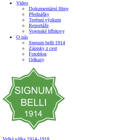
Video
Dokumentární filmy
Přednášky
Terénní výzkum
Reportáže
Vojenské hřbitovy
O nás
Signum belli 1914
Zápisky z cest
Fotoblog
Odkazy
Velká válka 1914–⁠⁠⁠⁠⁠⁠1918