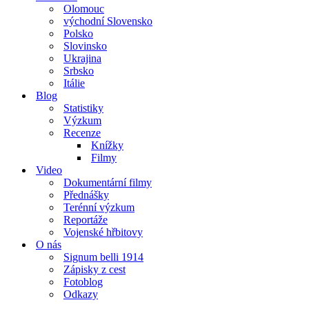
Olomouc
východní Slovensko
Polsko
Slovinsko
Ukrajina
Srbsko
Itálie
Blog
Statistiky
Výzkum
Recenze
Knížky
Filmy
Video
Dokumentární filmy
Přednášky
Terénní výzkum
Reportáže
Vojenské hřbitovy
O nás
Signum belli 1914
Zápisky z cest
Fotoblog
Odkazy