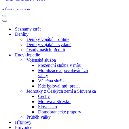
a České země v ní
Navigační
menu
Navigační
menu
Seznamy ztrát
Deníky
Deníky vojáků – online
Deníky vojáků – vydané
Osudy našich předků
Encyklopedie
Vojenská služba
Prezenční služba v míru
Mobilizace a povolávání za
války
Válečná služba
Kde bojoval můj pra…
Jednotky z Českých zemí a Slovenska
Čechy
Morava a Slezsko
Slovensko
Domobranecké prapory
Průběh války
Hřbitovy
Průvodce