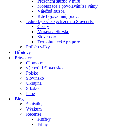
Prezenční služba v míru
Mobilizace a povolávání za války
Válečná služba
Kde bojoval můj pra…
Jednotky z Českých zemí a Slovenska
Čechy
Morava a Slezsko
Slovensko
Domobranecké prapory
Průběh války
Hřbitovy
Průvodce
Olomouc
východní Slovensko
Polsko
Slovinsko
Ukrajina
Srbsko
Itálie
Blog
Statistiky
Výzkum
Recenze
Knížky
Filmy