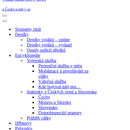
a České země v ní
Navigační
menu
Navigační
menu
Seznamy ztrát
Deníky
Deníky vojáků – online
Deníky vojáků – vydané
Osudy našich předků
Encyklopedie
Vojenská služba
Prezenční služba v míru
Mobilizace a povolávání za
války
Válečná služba
Kde bojoval můj pra…
Jednotky z Českých zemí a Slovenska
Čechy
Morava a Slezsko
Slovensko
Domobranecké prapory
Průběh války
Hřbitovy
Průvodce