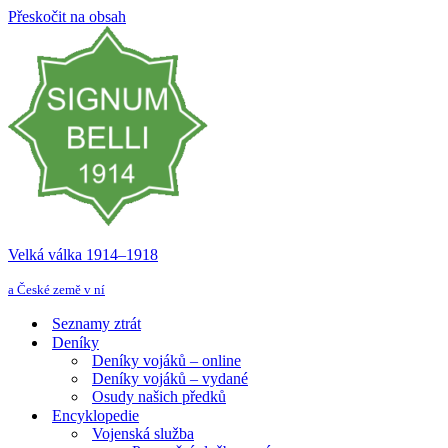
Přeskočit na obsah
Velká válka 1914–⁠⁠⁠⁠⁠⁠1918
a České země v ní
Seznamy ztrát
Deníky
Deníky vojáků – online
Deníky vojáků – vydané
Osudy našich předků
Encyklopedie
Vojenská služba