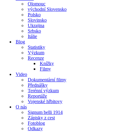
Olomouc
východní Slovensko
Polsko
Slovinsko
Ukrajina
Srbsko
Itálie
Blog
Statistiky
Výzkum
Recenze
Knížky
Filmy
Video
Dokumentární filmy
Přednášky
Terénní výzkum
Reportáže
Vojenské hřbitovy
O nás
Signum belli 1914
Zápisky z cest
Fotoblog
Odkazy