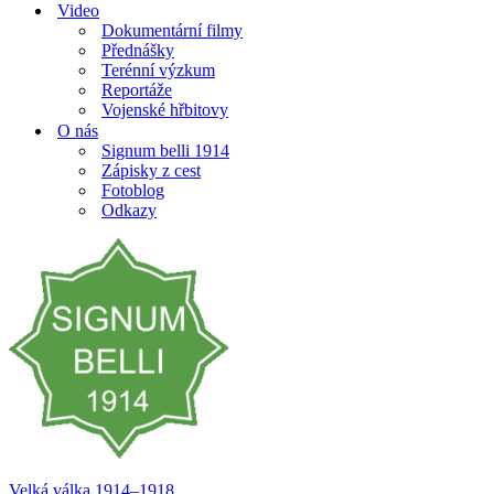
Video
Dokumentární filmy
Přednášky
Terénní výzkum
Reportáže
Vojenské hřbitovy
O nás
Signum belli 1914
Zápisky z cest
Fotoblog
Odkazy
Velká válka 1914–⁠⁠⁠⁠⁠⁠1918