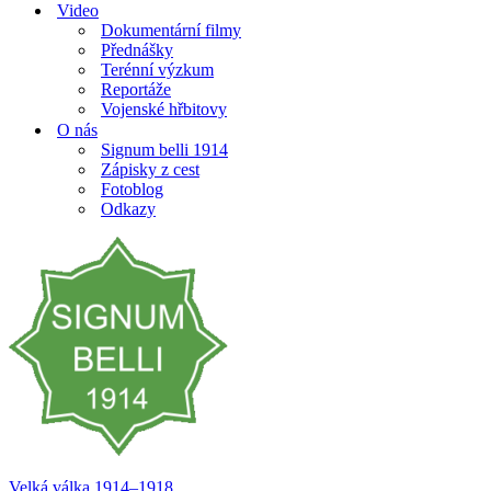
Video
Dokumentární filmy
Přednášky
Terénní výzkum
Reportáže
Vojenské hřbitovy
O nás
Signum belli 1914
Zápisky z cest
Fotoblog
Odkazy
Velká válka 1914–⁠⁠⁠⁠⁠⁠1918