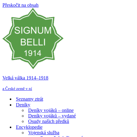
Přeskočit na obsah
Velká válka 1914–⁠⁠⁠⁠⁠⁠1918
a České země v ní
Seznamy ztrát
Deníky
Deníky vojáků – online
Deníky vojáků – vydané
Osudy našich předků
Encyklopedie
Vojenská služba