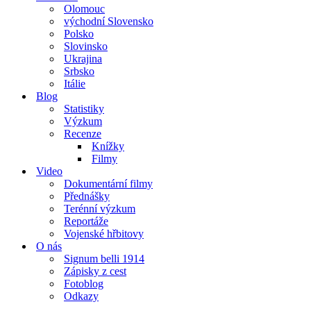
Olomouc
východní Slovensko
Polsko
Slovinsko
Ukrajina
Srbsko
Itálie
Blog
Statistiky
Výzkum
Recenze
Knížky
Filmy
Video
Dokumentární filmy
Přednášky
Terénní výzkum
Reportáže
Vojenské hřbitovy
O nás
Signum belli 1914
Zápisky z cest
Fotoblog
Odkazy