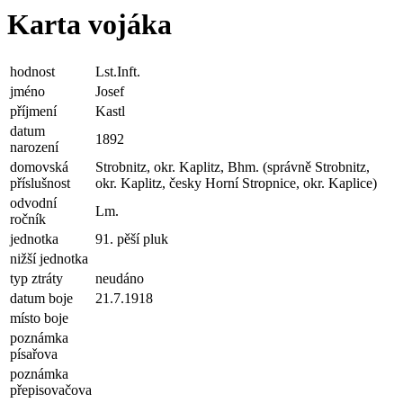
Karta vojáka
hodnost
Lst.Inft.
jméno
Josef
příjmení
Kastl
datum
1892
narození
domovská
Strobnitz, okr. Kaplitz, Bhm. (správně Strobnitz,
příslušnost
okr. Kaplitz, česky Horní Stropnice, okr. Kaplice)
odvodní
Lm.
ročník
jednotka
91. pěší pluk
nižší jednotka
typ ztráty
neudáno
datum boje
21.7.1918
místo boje
poznámka
písařova
poznámka
přepisovačova