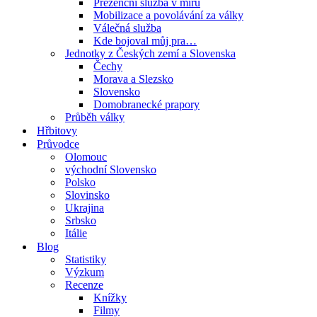
Prezenční služba v míru
Mobilizace a povolávání za války
Válečná služba
Kde bojoval můj pra…
Jednotky z Českých zemí a Slovenska
Čechy
Morava a Slezsko
Slovensko
Domobranecké prapory
Průběh války
Hřbitovy
Průvodce
Olomouc
východní Slovensko
Polsko
Slovinsko
Ukrajina
Srbsko
Itálie
Blog
Statistiky
Výzkum
Recenze
Knížky
Filmy