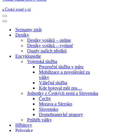
a České země v ní
Navigační
menu
Navigační
menu
Seznamy ztrát
Deníky
Deníky vojáků – online
Deníky vojáků – vydané
Osudy našich předků
Encyklopedie
Vojenská služba
Prezenční služba v míru
Mobilizace a povolávání za
války
Válečná služba
Kde bojoval můj pra…
Jednotky z Českých zemí a Slovenska
Čechy
Morava a Slezsko
Slovensko
Domobranecké prapory
Průběh války
Hřbitovy
Průvodce