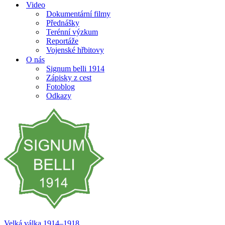
Video
Dokumentární filmy
Přednášky
Terénní výzkum
Reportáže
Vojenské hřbitovy
O nás
Signum belli 1914
Zápisky z cest
Fotoblog
Odkazy
Velká válka 1914–⁠⁠⁠⁠⁠⁠1918