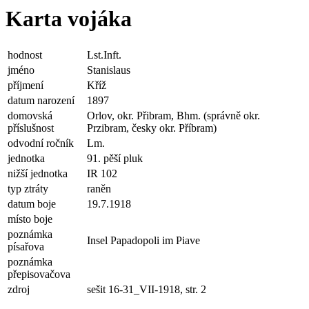
Karta vojáka
hodnost
Lst.Inft.
jméno
Stanislaus
příjmení
Kříž
datum narození
1897
domovská
Orlov, okr. Přibram, Bhm. (správně okr.
příslušnost
Przibram, česky okr. Příbram)
odvodní ročník
Lm.
jednotka
91. pěší pluk
nižší jednotka
IR 102
typ ztráty
raněn
datum boje
19.7.1918
místo boje
poznámka
Insel Papadopoli im Piave
písařova
poznámka
přepisovačova
zdroj
sešit 16-31_VII-1918, str. 2