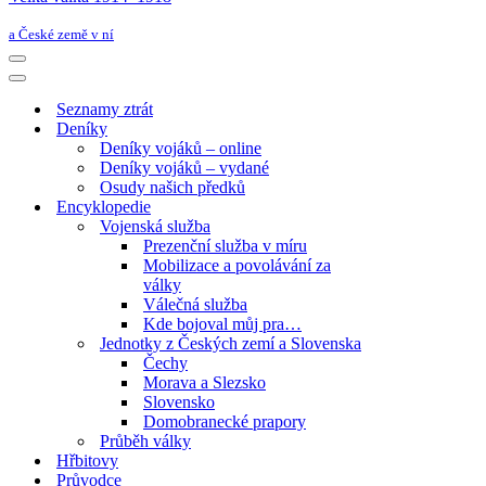
a České země v ní
Navigační
menu
Navigační
menu
Seznamy ztrát
Deníky
Deníky vojáků – online
Deníky vojáků – vydané
Osudy našich předků
Encyklopedie
Vojenská služba
Prezenční služba v míru
Mobilizace a povolávání za
války
Válečná služba
Kde bojoval můj pra…
Jednotky z Českých zemí a Slovenska
Čechy
Morava a Slezsko
Slovensko
Domobranecké prapory
Průběh války
Hřbitovy
Průvodce