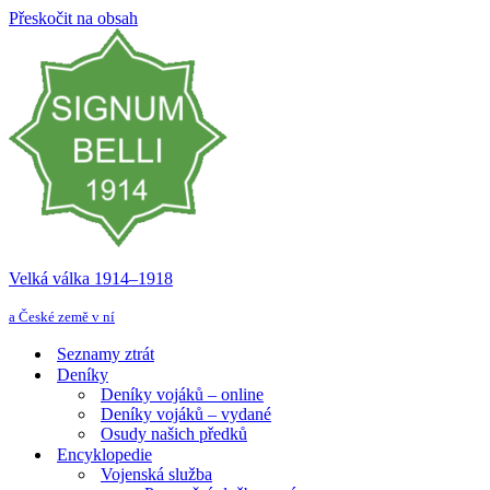
Přeskočit na obsah
Velká válka 1914–⁠⁠⁠⁠⁠⁠1918
a České země v ní
Seznamy ztrát
Deníky
Deníky vojáků – online
Deníky vojáků – vydané
Osudy našich předků
Encyklopedie
Vojenská služba