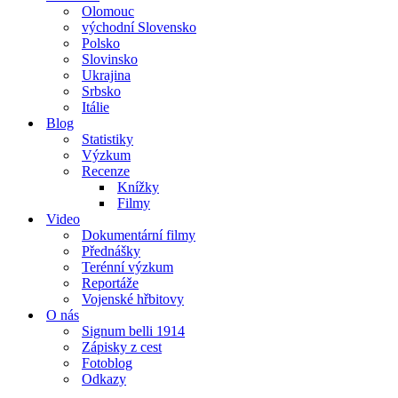
Olomouc
východní Slovensko
Polsko
Slovinsko
Ukrajina
Srbsko
Itálie
Blog
Statistiky
Výzkum
Recenze
Knížky
Filmy
Video
Dokumentární filmy
Přednášky
Terénní výzkum
Reportáže
Vojenské hřbitovy
O nás
Signum belli 1914
Zápisky z cest
Fotoblog
Odkazy