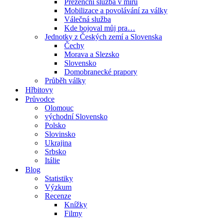
Prezenční služba v míru
Mobilizace a povolávání za války
Válečná služba
Kde bojoval můj pra…
Jednotky z Českých zemí a Slovenska
Čechy
Morava a Slezsko
Slovensko
Domobranecké prapory
Průběh války
Hřbitovy
Průvodce
Olomouc
východní Slovensko
Polsko
Slovinsko
Ukrajina
Srbsko
Itálie
Blog
Statistiky
Výzkum
Recenze
Knížky
Filmy