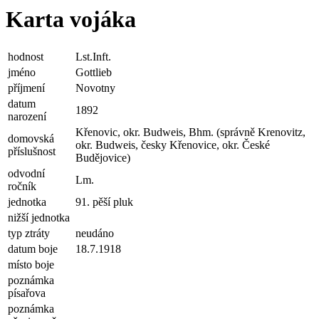
Karta vojáka
hodnost
Lst.Inft.
jméno
Gottlieb
příjmení
Novotny
datum
1892
narození
Křenovic, okr. Budweis, Bhm. (správně Krenovitz,
domovská
okr. Budweis, česky Křenovice, okr. České
příslušnost
Budějovice)
odvodní
Lm.
ročník
jednotka
91. pěší pluk
nižší jednotka
typ ztráty
neudáno
datum boje
18.7.1918
místo boje
poznámka
písařova
poznámka