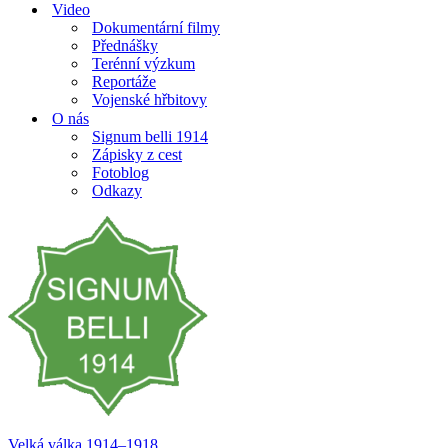
Video
Dokumentární filmy
Přednášky
Terénní výzkum
Reportáže
Vojenské hřbitovy
O nás
Signum belli 1914
Zápisky z cest
Fotoblog
Odkazy
Velká válka 1914–⁠⁠⁠⁠⁠⁠1918