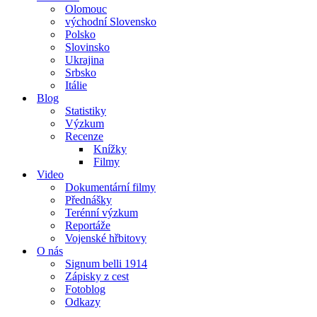
Olomouc
východní Slovensko
Polsko
Slovinsko
Ukrajina
Srbsko
Itálie
Blog
Statistiky
Výzkum
Recenze
Knížky
Filmy
Video
Dokumentární filmy
Přednášky
Terénní výzkum
Reportáže
Vojenské hřbitovy
O nás
Signum belli 1914
Zápisky z cest
Fotoblog
Odkazy