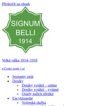
Přeskočit na obsah
Velká válka 1914–⁠⁠⁠⁠⁠⁠1918
a České země v ní
Seznamy ztrát
Deníky
Deníky vojáků – online
Deníky vojáků – vydané
Osudy našich předků
Encyklopedie
Vojenská služba