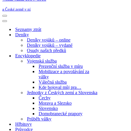
a České země v ní
Navigační
menu
Navigační
menu
Seznamy ztrát
Deníky
Deníky vojáků – online
Deníky vojáků – vydané
Osudy našich předků
Encyklopedie
Vojenská služba
Prezenční služba v míru
Mobilizace a povolávání za
války
Válečná služba
Kde bojoval můj pra…
Jednotky z Českých zemí a Slovenska
Čechy
Morava a Slezsko
Slovensko
Domobranecké prapory
Průběh války
Hřbitovy
Průvodce