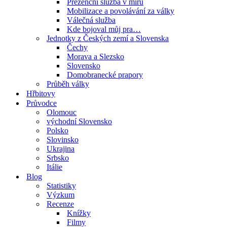
Prezenční služba v míru
Mobilizace a povolávání za války
Válečná služba
Kde bojoval můj pra…
Jednotky z Českých zemí a Slovenska
Čechy
Morava a Slezsko
Slovensko
Domobranecké prapory
Průběh války
Hřbitovy
Průvodce
Olomouc
východní Slovensko
Polsko
Slovinsko
Ukrajina
Srbsko
Itálie
Blog
Statistiky
Výzkum
Recenze
Knížky
Filmy