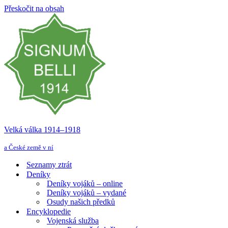
Přeskočit na obsah
Velká válka 1914–⁠⁠⁠⁠⁠⁠1918
a České země v ní
Seznamy ztrát
Deníky
Deníky vojáků – online
Deníky vojáků – vydané
Osudy našich předků
Encyklopedie
Vojenská služba