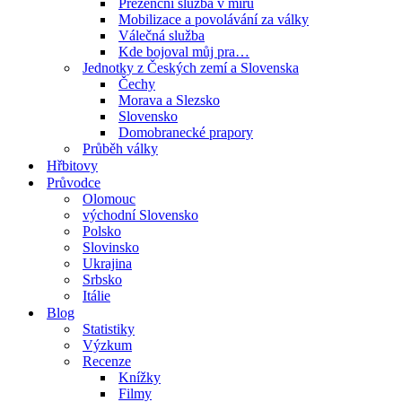
Prezenční služba v míru
Mobilizace a povolávání za války
Válečná služba
Kde bojoval můj pra…
Jednotky z Českých zemí a Slovenska
Čechy
Morava a Slezsko
Slovensko
Domobranecké prapory
Průběh války
Hřbitovy
Průvodce
Olomouc
východní Slovensko
Polsko
Slovinsko
Ukrajina
Srbsko
Itálie
Blog
Statistiky
Výzkum
Recenze
Knížky
Filmy