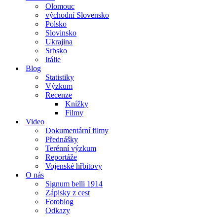
Olomouc
východní Slovensko
Polsko
Slovinsko
Ukrajina
Srbsko
Itálie
Blog
Statistiky
Výzkum
Recenze
Knížky
Filmy
Video
Dokumentární filmy
Přednášky
Terénní výzkum
Reportáže
Vojenské hřbitovy
O nás
Signum belli 1914
Zápisky z cest
Fotoblog
Odkazy