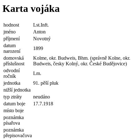
Karta vojáka
hodnost
Lst.Inft.
jméno
Anton
příjmení
Novotný
datum
1899
narození
domovská
Kolme, okr. Budweis, Bhm. (správně Kolne, okr.
příslušnost
Budweis, česky Kolný, okr. České Budějovice)
odvodní
Lm.
ročník
jednotka
91. pěší pluk
nižší jednotka
typ ztráty
neudáno
datum boje
17.7.1918
místo boje
poznámka
písařova
poznámka
přepisovačova