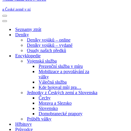
a České země v ní
Navigační
menu
Navigační
menu
Seznamy ztrát
Deníky
Deníky vojáků – online
Deníky vojáků – vydané
Osudy našich předků
Encyklopedie
Vojenská služba
Prezenční služba v míru
Mobilizace a povolávání za
války
Válečná služba
Kde bojoval můj pra…
Jednotky z Českých zemí a Slovenska
Čechy
Morava a Slezsko
Slovensko
Domobranecké prapory
Průběh války
Hřbitovy
Průvodce