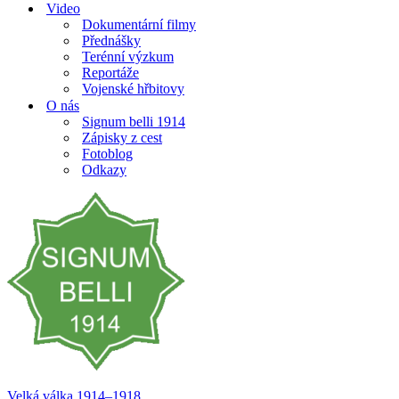
Video
Dokumentární filmy
Přednášky
Terénní výzkum
Reportáže
Vojenské hřbitovy
O nás
Signum belli 1914
Zápisky z cest
Fotoblog
Odkazy
Velká válka 1914–⁠⁠⁠⁠⁠⁠1918