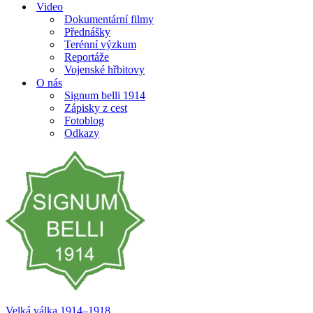
Video
Dokumentární filmy
Přednášky
Terénní výzkum
Reportáže
Vojenské hřbitovy
O nás
Signum belli 1914
Zápisky z cest
Fotoblog
Odkazy
Velká válka 1914–⁠⁠⁠⁠⁠⁠1918