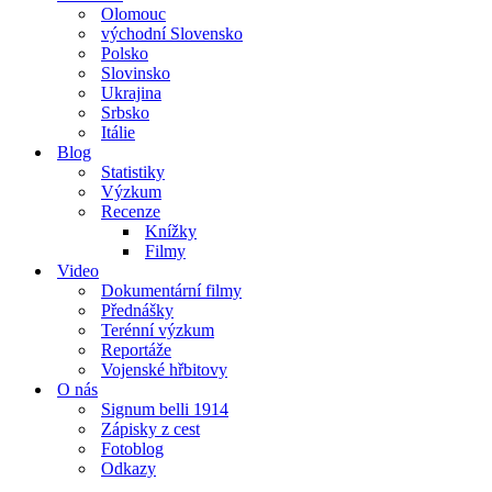
Olomouc
východní Slovensko
Polsko
Slovinsko
Ukrajina
Srbsko
Itálie
Blog
Statistiky
Výzkum
Recenze
Knížky
Filmy
Video
Dokumentární filmy
Přednášky
Terénní výzkum
Reportáže
Vojenské hřbitovy
O nás
Signum belli 1914
Zápisky z cest
Fotoblog
Odkazy