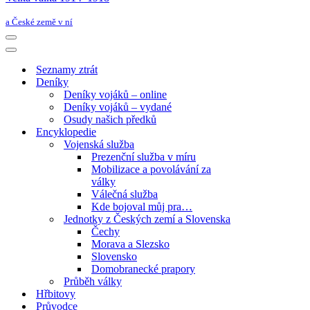
a České země v ní
Navigační
menu
Navigační
menu
Seznamy ztrát
Deníky
Deníky vojáků – online
Deníky vojáků – vydané
Osudy našich předků
Encyklopedie
Vojenská služba
Prezenční služba v míru
Mobilizace a povolávání za
války
Válečná služba
Kde bojoval můj pra…
Jednotky z Českých zemí a Slovenska
Čechy
Morava a Slezsko
Slovensko
Domobranecké prapory
Průběh války
Hřbitovy
Průvodce