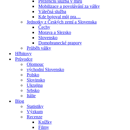
Prezenční služba v míru
Mobilizace a povolávání za války
Válečná služba
Kde bojoval můj pra…
Jednotky z Českých zemí a Slovenska
Čechy
Morava a Slezsko
Slovensko
Domobranecké prapory
Průběh války
Hřbitovy
Průvodce
Olomouc
východní Slovensko
Polsko
Slovinsko
Ukrajina
Srbsko
Itálie
Blog
Statistiky
Výzkum
Recenze
Knížky
Filmy