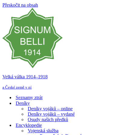
Přeskočit na obsah
Velká válka 1914–⁠⁠⁠⁠⁠⁠1918
a České země v ní
Seznamy ztrát
Deníky
Deníky vojáků – online
Deníky vojáků – vydané
Osudy našich předků
Encyklopedie
Vojenská služba