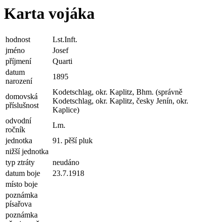
Karta vojáka
hodnost
Lst.Inft.
jméno
Josef
příjmení
Quarti
datum
1895
narození
Kodetschlag, okr. Kaplitz, Bhm. (správně
domovská
Kodetschlag, okr. Kaplitz, česky Jenín, okr.
příslušnost
Kaplice)
odvodní
Lm.
ročník
jednotka
91. pěší pluk
nižší jednotka
typ ztráty
neudáno
datum boje
23.7.1918
místo boje
poznámka
písařova
poznámka