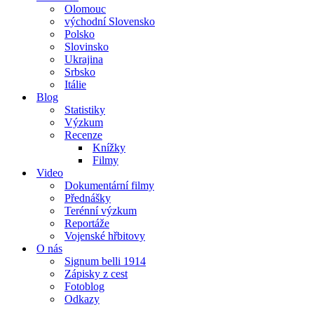
Olomouc
východní Slovensko
Polsko
Slovinsko
Ukrajina
Srbsko
Itálie
Blog
Statistiky
Výzkum
Recenze
Knížky
Filmy
Video
Dokumentární filmy
Přednášky
Terénní výzkum
Reportáže
Vojenské hřbitovy
O nás
Signum belli 1914
Zápisky z cest
Fotoblog
Odkazy