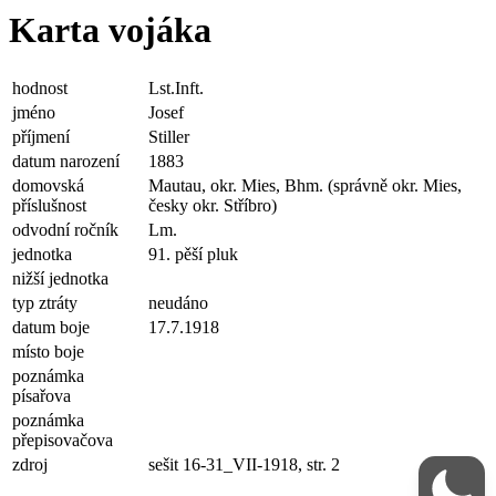
Karta vojáka
hodnost
Lst.Inft.
jméno
Josef
příjmení
Stiller
datum narození
1883
domovská
Mautau, okr. Mies, Bhm. (správně okr. Mies,
příslušnost
česky okr. Stříbro)
odvodní ročník
Lm.
jednotka
91. pěší pluk
nižší jednotka
typ ztráty
neudáno
datum boje
17.7.1918
místo boje
poznámka
písařova
poznámka
přepisovačova
zdroj
sešit 16-31_VII-1918, str. 2