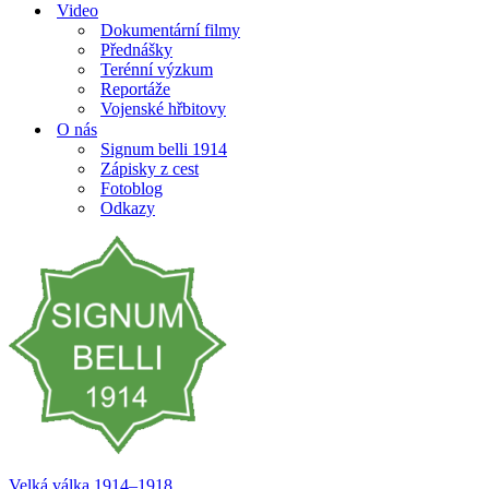
Video
Dokumentární filmy
Přednášky
Terénní výzkum
Reportáže
Vojenské hřbitovy
O nás
Signum belli 1914
Zápisky z cest
Fotoblog
Odkazy
Velká válka 1914–⁠⁠⁠⁠⁠⁠1918