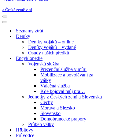
a České země v ní
Navigační
menu
Navigační
menu
Seznamy ztrát
Deníky
Deníky vojáků – online
Deníky vojáků – vydané
Osudy našich předků
Encyklopedie
Vojenská služba
Prezenční služba v míru
Mobilizace a povolávání za
války
Válečná služba
Kde bojoval můj pra…
Jednotky z Českých zemí a Slovenska
Čechy
Morava a Slezsko
Slovensko
Domobranecké prapory
Průběh války
Hřbitovy
Průvodce