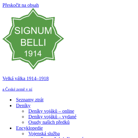
Přeskočit na obsah
Velká válka 1914–⁠⁠⁠⁠⁠⁠1918
a České země v ní
Seznamy ztrát
Deníky
Deníky vojáků – online
Deníky vojáků – vydané
Osudy našich předků
Encyklopedie
Vojenská služba