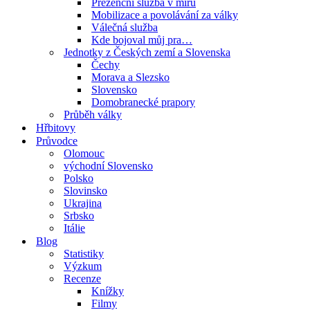
Prezenční služba v míru
Mobilizace a povolávání za války
Válečná služba
Kde bojoval můj pra…
Jednotky z Českých zemí a Slovenska
Čechy
Morava a Slezsko
Slovensko
Domobranecké prapory
Průběh války
Hřbitovy
Průvodce
Olomouc
východní Slovensko
Polsko
Slovinsko
Ukrajina
Srbsko
Itálie
Blog
Statistiky
Výzkum
Recenze
Knížky
Filmy