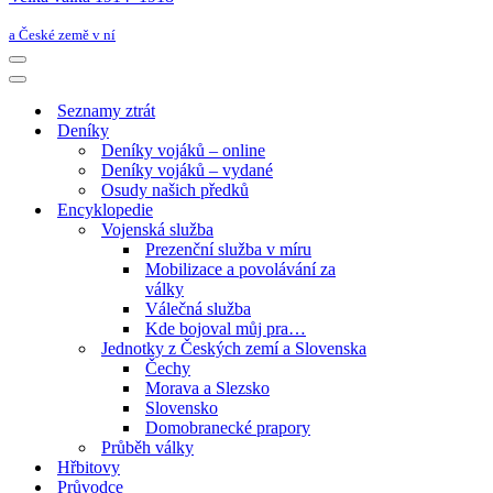
a České země v ní
Navigační
menu
Navigační
menu
Seznamy ztrát
Deníky
Deníky vojáků – online
Deníky vojáků – vydané
Osudy našich předků
Encyklopedie
Vojenská služba
Prezenční služba v míru
Mobilizace a povolávání za
války
Válečná služba
Kde bojoval můj pra…
Jednotky z Českých zemí a Slovenska
Čechy
Morava a Slezsko
Slovensko
Domobranecké prapory
Průběh války
Hřbitovy
Průvodce