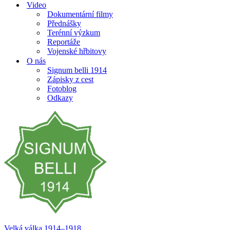
Video
Dokumentární filmy
Přednášky
Terénní výzkum
Reportáže
Vojenské hřbitovy
O nás
Signum belli 1914
Zápisky z cest
Fotoblog
Odkazy
Velká válka 1914–⁠⁠⁠⁠⁠⁠1918