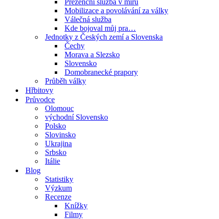
Prezenční služba v míru
Mobilizace a povolávání za války
Válečná služba
Kde bojoval můj pra…
Jednotky z Českých zemí a Slovenska
Čechy
Morava a Slezsko
Slovensko
Domobranecké prapory
Průběh války
Hřbitovy
Průvodce
Olomouc
východní Slovensko
Polsko
Slovinsko
Ukrajina
Srbsko
Itálie
Blog
Statistiky
Výzkum
Recenze
Knížky
Filmy