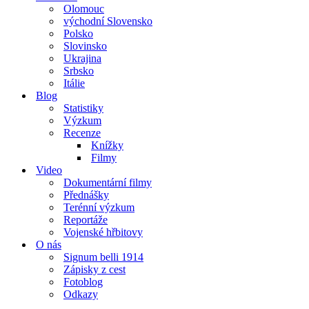
Olomouc
východní Slovensko
Polsko
Slovinsko
Ukrajina
Srbsko
Itálie
Blog
Statistiky
Výzkum
Recenze
Knížky
Filmy
Video
Dokumentární filmy
Přednášky
Terénní výzkum
Reportáže
Vojenské hřbitovy
O nás
Signum belli 1914
Zápisky z cest
Fotoblog
Odkazy