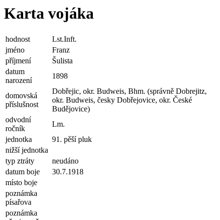
Karta vojáka
hodnost
Lst.Inft.
jméno
Franz
příjmení
Šulista
datum
1898
narození
Dobřejic, okr. Budweis, Bhm. (správně Dobrejitz,
domovská
okr. Budweis, česky Dobřejovice, okr. České
příslušnost
Budějovice)
odvodní
Lm.
ročník
jednotka
91. pěší pluk
nižší jednotka
typ ztráty
neudáno
datum boje
30.7.1918
místo boje
poznámka
písařova
poznámka