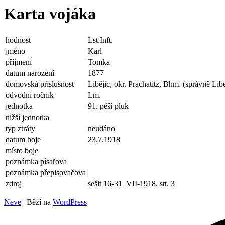
Karta vojáka
hodnost
Lst.Inft.
jméno
Karl
příjmení
Tomka
datum narození
1877
domovská příslušnost
Libějic, okr. Prachatitz, Bhm. (správně Libe
odvodní ročník
Lm.
jednotka
91. pěší pluk
nižší jednotka
typ ztráty
neudáno
datum boje
23.7.1918
místo boje
poznámka písařova
poznámka přepisovačova
zdroj
sešit 16-31_VII-1918, str. 3
Neve
| Běží na
WordPress