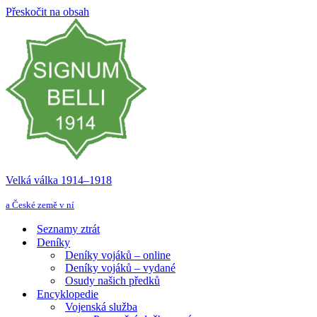
Přeskočit na obsah
Velká válka 1914–⁠⁠⁠⁠⁠⁠1918
a České země v ní
Seznamy ztrát
Deníky
Deníky vojáků – online
Deníky vojáků – vydané
Osudy našich předků
Encyklopedie
Vojenská služba