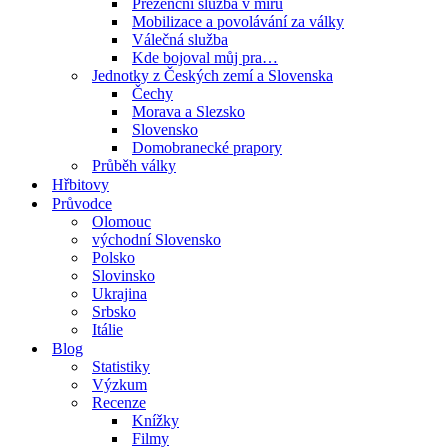
Prezenční služba v míru
Mobilizace a povolávání za války
Válečná služba
Kde bojoval můj pra…
Jednotky z Českých zemí a Slovenska
Čechy
Morava a Slezsko
Slovensko
Domobranecké prapory
Průběh války
Hřbitovy
Průvodce
Olomouc
východní Slovensko
Polsko
Slovinsko
Ukrajina
Srbsko
Itálie
Blog
Statistiky
Výzkum
Recenze
Knížky
Filmy