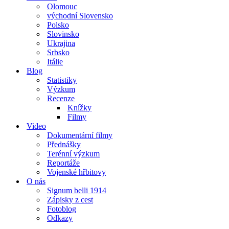
Olomouc
východní Slovensko
Polsko
Slovinsko
Ukrajina
Srbsko
Itálie
Blog
Statistiky
Výzkum
Recenze
Knížky
Filmy
Video
Dokumentární filmy
Přednášky
Terénní výzkum
Reportáže
Vojenské hřbitovy
O nás
Signum belli 1914
Zápisky z cest
Fotoblog
Odkazy