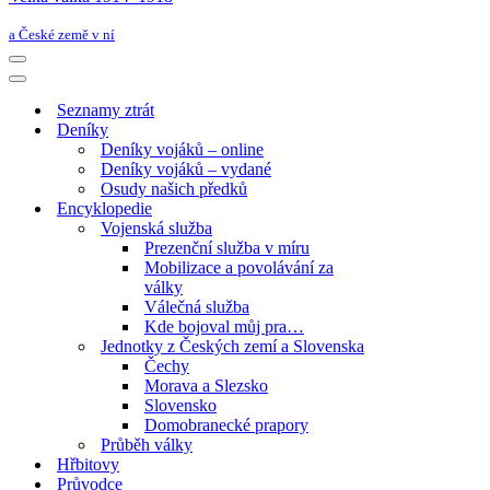
a České země v ní
Navigační
menu
Navigační
menu
Seznamy ztrát
Deníky
Deníky vojáků – online
Deníky vojáků – vydané
Osudy našich předků
Encyklopedie
Vojenská služba
Prezenční služba v míru
Mobilizace a povolávání za
války
Válečná služba
Kde bojoval můj pra…
Jednotky z Českých zemí a Slovenska
Čechy
Morava a Slezsko
Slovensko
Domobranecké prapory
Průběh války
Hřbitovy
Průvodce