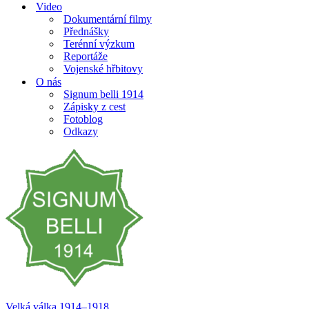
Video
Dokumentární filmy
Přednášky
Terénní výzkum
Reportáže
Vojenské hřbitovy
O nás
Signum belli 1914
Zápisky z cest
Fotoblog
Odkazy
Velká válka 1914–⁠⁠⁠⁠⁠⁠1918