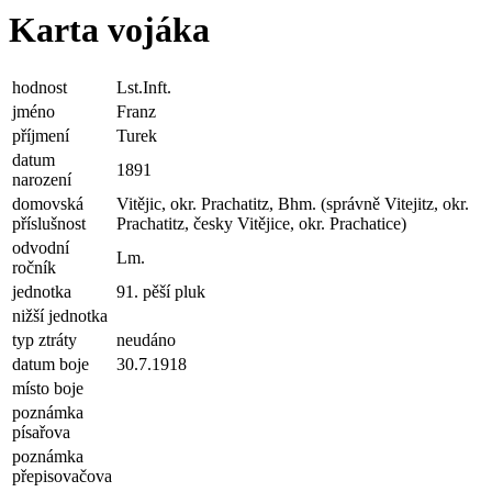
Karta vojáka
hodnost
Lst.Inft.
jméno
Franz
příjmení
Turek
datum
1891
narození
domovská
Vitějic, okr. Prachatitz, Bhm. (správně Vitejitz, okr.
příslušnost
Prachatitz, česky Vitějice, okr. Prachatice)
odvodní
Lm.
ročník
jednotka
91. pěší pluk
nižší jednotka
typ ztráty
neudáno
datum boje
30.7.1918
místo boje
poznámka
písařova
poznámka
přepisovačova