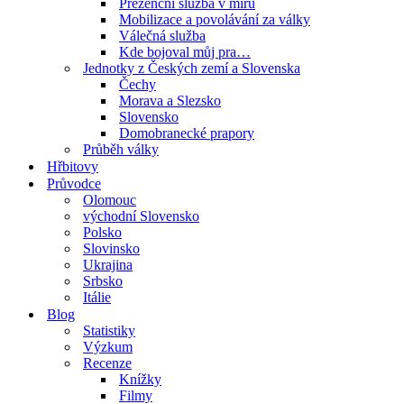
Prezenční služba v míru
Mobilizace a povolávání za války
Válečná služba
Kde bojoval můj pra…
Jednotky z Českých zemí a Slovenska
Čechy
Morava a Slezsko
Slovensko
Domobranecké prapory
Průběh války
Hřbitovy
Průvodce
Olomouc
východní Slovensko
Polsko
Slovinsko
Ukrajina
Srbsko
Itálie
Blog
Statistiky
Výzkum
Recenze
Knížky
Filmy