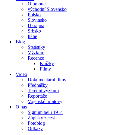
Olomouc
východní Slovensko
Polsko
Slovinsko
Ukrajina
Srbsko
Itálie
Blog
Statistiky
Výzkum
Recenze
Knížky
Filmy
Video
Dokumentární filmy
Přednášky
Terénní výzkum
Reportáže
Vojenské hřbitovy
O nás
Signum belli 1914
Zápisky z cest
Fotoblog
Odkazy