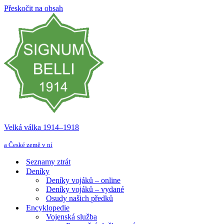
Přeskočit na obsah
Velká válka 1914–⁠⁠⁠⁠⁠⁠1918
a České země v ní
Seznamy ztrát
Deníky
Deníky vojáků – online
Deníky vojáků – vydané
Osudy našich předků
Encyklopedie
Vojenská služba