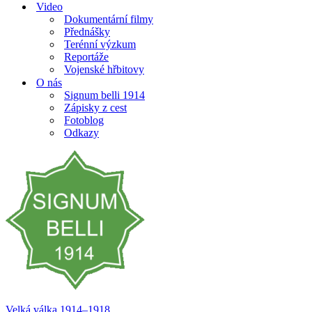
Video
Dokumentární filmy
Přednášky
Terénní výzkum
Reportáže
Vojenské hřbitovy
O nás
Signum belli 1914
Zápisky z cest
Fotoblog
Odkazy
Velká válka 1914–⁠⁠⁠⁠⁠⁠1918