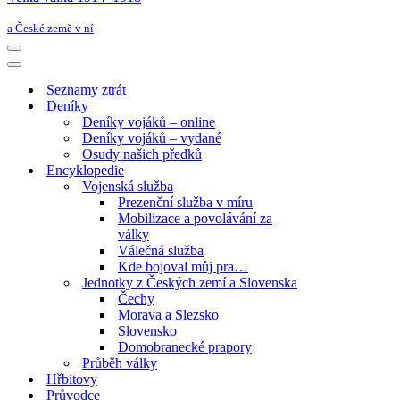
a České země v ní
Navigační
menu
Navigační
menu
Seznamy ztrát
Deníky
Deníky vojáků – online
Deníky vojáků – vydané
Osudy našich předků
Encyklopedie
Vojenská služba
Prezenční služba v míru
Mobilizace a povolávání za
války
Válečná služba
Kde bojoval můj pra…
Jednotky z Českých zemí a Slovenska
Čechy
Morava a Slezsko
Slovensko
Domobranecké prapory
Průběh války
Hřbitovy
Průvodce