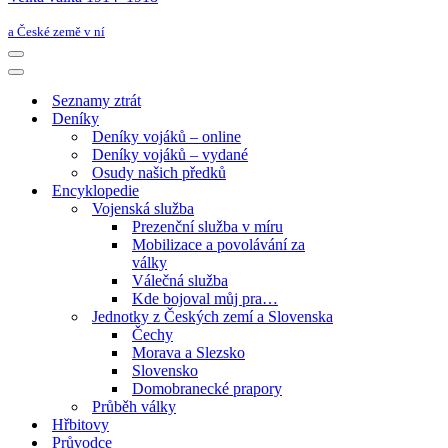
a České země v ní
Navigační
menu
Navigační
menu
Seznamy ztrát
Deníky
Deníky vojáků – online
Deníky vojáků – vydané
Osudy našich předků
Encyklopedie
Vojenská služba
Prezenční služba v míru
Mobilizace a povolávání za
války
Válečná služba
Kde bojoval můj pra…
Jednotky z Českých zemí a Slovenska
Čechy
Morava a Slezsko
Slovensko
Domobranecké prapory
Průběh války
Hřbitovy
Průvodce