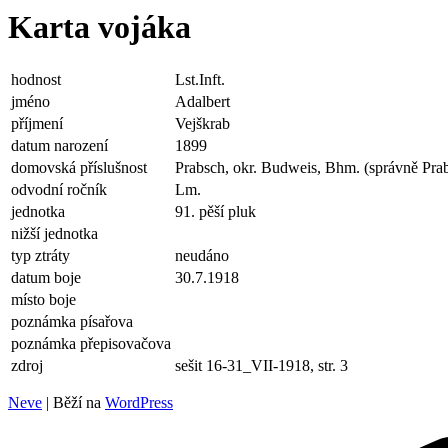
Karta vojáka
hodnost
Lst.Inft.
jméno
Adalbert
příjmení
Vejškrab
datum narození
1899
domovská příslušnost
Prabsch, okr. Budweis, Bhm. (správně Prab
odvodní ročník
Lm.
jednotka
91. pěší pluk
nižší jednotka
typ ztráty
neudáno
datum boje
30.7.1918
místo boje
poznámka písařova
poznámka přepisovačova
zdroj
sešit 16-31_VII-1918, str. 3
Neve
| Běží na
WordPress