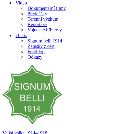
Video
Dokumentární filmy
Přednášky
Terénní výzkum
Reportáže
Vojenské hřbitovy
O nás
Signum belli 1914
Zápisky z cest
Fotoblog
Odkazy
Velká válka 1914–⁠⁠⁠⁠⁠⁠1918