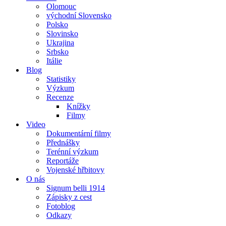
Olomouc
východní Slovensko
Polsko
Slovinsko
Ukrajina
Srbsko
Itálie
Blog
Statistiky
Výzkum
Recenze
Knížky
Filmy
Video
Dokumentární filmy
Přednášky
Terénní výzkum
Reportáže
Vojenské hřbitovy
O nás
Signum belli 1914
Zápisky z cest
Fotoblog
Odkazy