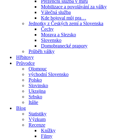
Prezenční služba v míru
Mobilizace a povolávání za války
Válečná služba
Kde bojoval můj pra…
Jednotky z Českých zemí a Slovenska
Čechy
Morava a Slezsko
Slovensko
Domobranecké prapory
Průběh války
Hřbitovy
Průvodce
Olomouc
východní Slovensko
Polsko
Slovinsko
Ukrajina
Srbsko
Itálie
Blog
Statistiky
Výzkum
Recenze
Knížky
Filmy