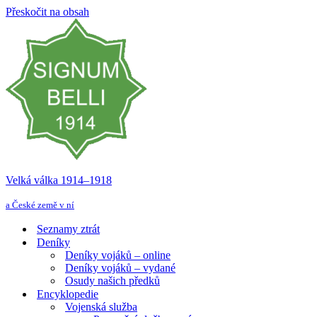
Přeskočit na obsah
Velká válka 1914–⁠⁠⁠⁠⁠⁠1918
a České země v ní
Seznamy ztrát
Deníky
Deníky vojáků – online
Deníky vojáků – vydané
Osudy našich předků
Encyklopedie
Vojenská služba