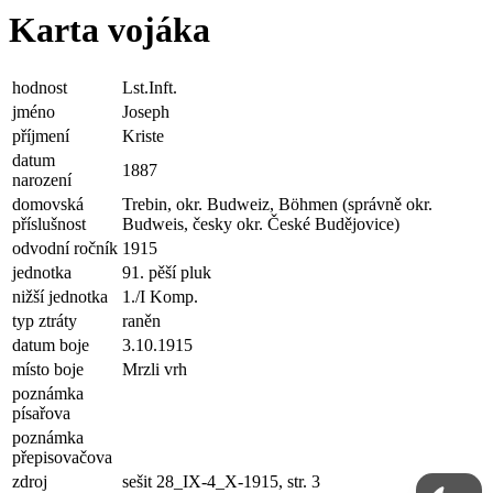
Karta vojáka
hodnost
Lst.Inft.
jméno
Joseph
příjmení
Kriste
datum
1887
narození
domovská
Trebin, okr. Budweiz, Böhmen (správně okr.
příslušnost
Budweis, česky okr. České Budějovice)
odvodní ročník
1915
jednotka
91. pěší pluk
nižší jednotka
1./I Komp.
typ ztráty
raněn
datum boje
3.10.1915
místo boje
Mrzli vrh
poznámka
písařova
poznámka
přepisovačova
zdroj
sešit 28_IX-4_X-1915, str. 3