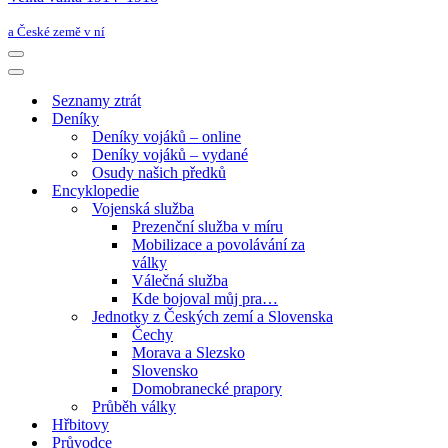
a České země v ní
Navigační
menu
Navigační
menu
Seznamy ztrát
Deníky
Deníky vojáků – online
Deníky vojáků – vydané
Osudy našich předků
Encyklopedie
Vojenská služba
Prezenční služba v míru
Mobilizace a povolávání za
války
Válečná služba
Kde bojoval můj pra…
Jednotky z Českých zemí a Slovenska
Čechy
Morava a Slezsko
Slovensko
Domobranecké prapory
Průběh války
Hřbitovy
Průvodce