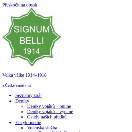
Přeskočit na obsah
Velká válka 1914–⁠⁠⁠⁠⁠⁠1918
a České země v ní
Seznamy ztrát
Deníky
Deníky vojáků – online
Deníky vojáků – vydané
Osudy našich předků
Encyklopedie
Vojenská služba