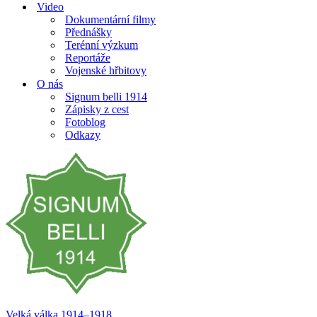
Video
Dokumentární filmy
Přednášky
Terénní výzkum
Reportáže
Vojenské hřbitovy
O nás
Signum belli 1914
Zápisky z cest
Fotoblog
Odkazy
Velká válka 1914–⁠⁠⁠⁠⁠⁠1918