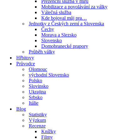
Prezenční služba v míru
Mobilizace a povolávání za války
Válečná služba
Kde bojoval můj pra…
Jednotky z Českých zemí a Slovenska
Čechy
Morava a Slezsko
Slovensko
Domobranecké prapory
Průběh války
Hřbitovy
Průvodce
Olomouc
východní Slovensko
Polsko
Slovinsko
Ukrajina
Srbsko
Itálie
Blog
Statistiky
Výzkum
Recenze
Knížky
Filmy