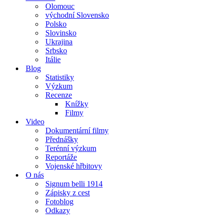
Olomouc
východní Slovensko
Polsko
Slovinsko
Ukrajina
Srbsko
Itálie
Blog
Statistiky
Výzkum
Recenze
Knížky
Filmy
Video
Dokumentární filmy
Přednášky
Terénní výzkum
Reportáže
Vojenské hřbitovy
O nás
Signum belli 1914
Zápisky z cest
Fotoblog
Odkazy