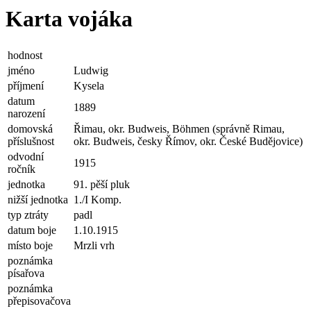
Karta vojáka
hodnost
jméno
Ludwig
příjmení
Kysela
datum
1889
narození
domovská
Řimau, okr. Budweis, Böhmen (správně Rimau,
příslušnost
okr. Budweis, česky Římov, okr. České Budějovice)
odvodní
1915
ročník
jednotka
91. pěší pluk
nižší jednotka
1./I Komp.
typ ztráty
padl
datum boje
1.10.1915
místo boje
Mrzli vrh
poznámka
písařova
poznámka
přepisovačova