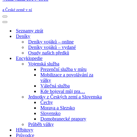
a České země v ní
Navigační
menu
Navigační
menu
Seznamy ztrát
Deníky
Deníky vojáků – online
Deníky vojáků – vydané
Osudy našich předků
Encyklopedie
Vojenská služba
Prezenční služba v míru
Mobilizace a povolávání za
války
Válečná služba
Kde bojoval můj pra…
Jednotky z Českých zemí a Slovenska
Čechy
Morava a Slezsko
Slovensko
Domobranecké prapory
Průběh války
Hřbitovy
Průvodce