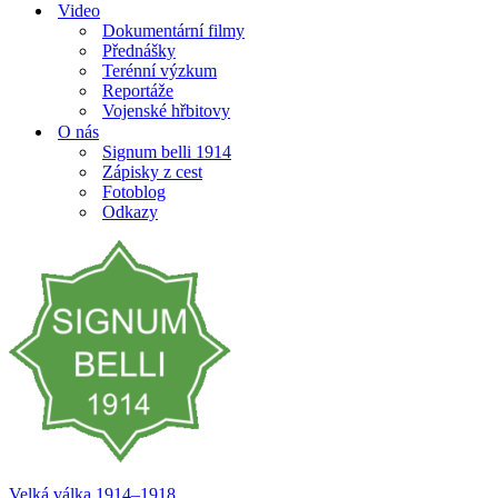
Video
Dokumentární filmy
Přednášky
Terénní výzkum
Reportáže
Vojenské hřbitovy
O nás
Signum belli 1914
Zápisky z cest
Fotoblog
Odkazy
Velká válka 1914–⁠⁠⁠⁠⁠⁠1918