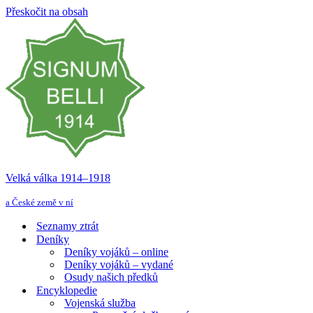
Přeskočit na obsah
Velká válka 1914–⁠⁠⁠⁠⁠⁠1918
a České země v ní
Seznamy ztrát
Deníky
Deníky vojáků – online
Deníky vojáků – vydané
Osudy našich předků
Encyklopedie
Vojenská služba