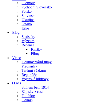
Olomouc
východní Slovensko
Polsko
Slovinsko
Ukrajina
Srbsko
Itálie
Blog
Statistiky
Výzkum
Recenze
Knížky
Filmy
Video
Dokumentární filmy
Přednášky
Terénní výzkum
Reportáže
Vojenské hřbitovy
O nás
Signum belli 1914
Zápisky z cest
Fotoblog
Odkazy