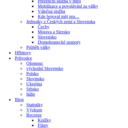
Prezenční služba v míru
Mobilizace a povolávání za války
Válečná služba
Kde bojoval můj pra…
Jednotky z Českých zemí a Slovenska
Čechy
Morava a Slezsko
Slovensko
Domobranecké prapory
Průběh války
Hřbitovy
Průvodce
Olomouc
východní Slovensko
Polsko
Slovinsko
Ukrajina
Srbsko
Itálie
Blog
Statistiky
Výzkum
Recenze
Knížky
Filmy