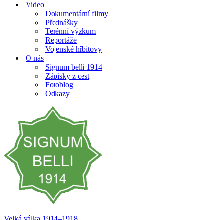
Video
Dokumentární filmy
Přednášky
Terénní výzkum
Reportáže
Vojenské hřbitovy
O nás
Signum belli 1914
Zápisky z cest
Fotoblog
Odkazy
Velká válka 1914–⁠⁠⁠⁠⁠⁠1918