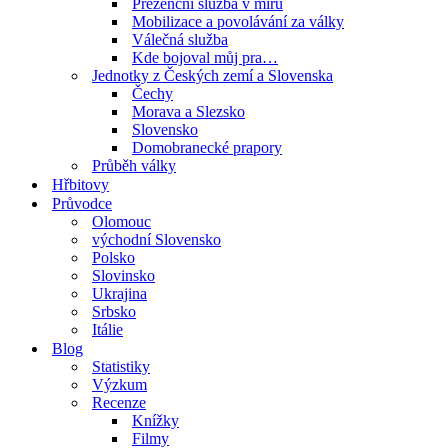
Prezenční služba v míru
Mobilizace a povolávání za války
Válečná služba
Kde bojoval můj pra…
Jednotky z Českých zemí a Slovenska
Čechy
Morava a Slezsko
Slovensko
Domobranecké prapory
Průběh války
Hřbitovy
Průvodce
Olomouc
východní Slovensko
Polsko
Slovinsko
Ukrajina
Srbsko
Itálie
Blog
Statistiky
Výzkum
Recenze
Knížky
Filmy