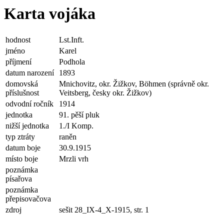
Karta vojáka
hodnost
Lst.Inft.
jméno
Karel
příjmení
Podhola
datum narození
1893
domovská
Mnichovitz, okr. Žižkov, Böhmen (správně okr.
příslušnost
Veitsberg, česky okr. Žižkov)
odvodní ročník
1914
jednotka
91. pěší pluk
nižší jednotka
1./I Komp.
typ ztráty
raněn
datum boje
30.9.1915
místo boje
Mrzli vrh
poznámka
písařova
poznámka
přepisovačova
zdroj
sešit 28_IX-4_X-1915, str. 1