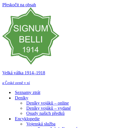
Přeskočit na obsah
Velká válka 1914–⁠⁠⁠⁠⁠⁠1918
a České země v ní
Seznamy ztrát
Deníky
Deníky vojáků – online
Deníky vojáků – vydané
Osudy našich předků
Encyklopedie
Vojenská služba