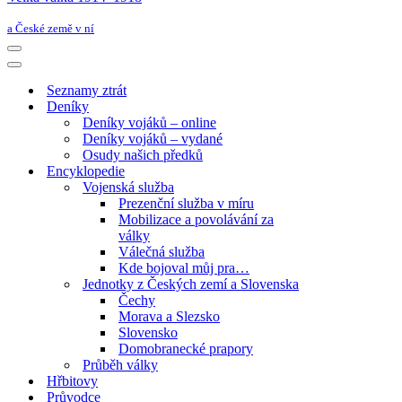
a České země v ní
Navigační
menu
Navigační
menu
Seznamy ztrát
Deníky
Deníky vojáků – online
Deníky vojáků – vydané
Osudy našich předků
Encyklopedie
Vojenská služba
Prezenční služba v míru
Mobilizace a povolávání za
války
Válečná služba
Kde bojoval můj pra…
Jednotky z Českých zemí a Slovenska
Čechy
Morava a Slezsko
Slovensko
Domobranecké prapory
Průběh války
Hřbitovy
Průvodce