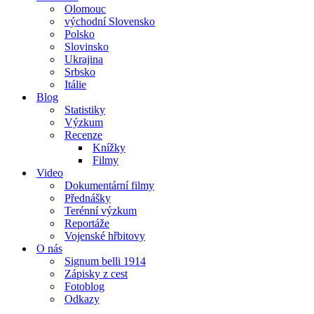
Olomouc
východní Slovensko
Polsko
Slovinsko
Ukrajina
Srbsko
Itálie
Blog
Statistiky
Výzkum
Recenze
Knížky
Filmy
Video
Dokumentární filmy
Přednášky
Terénní výzkum
Reportáže
Vojenské hřbitovy
O nás
Signum belli 1914
Zápisky z cest
Fotoblog
Odkazy