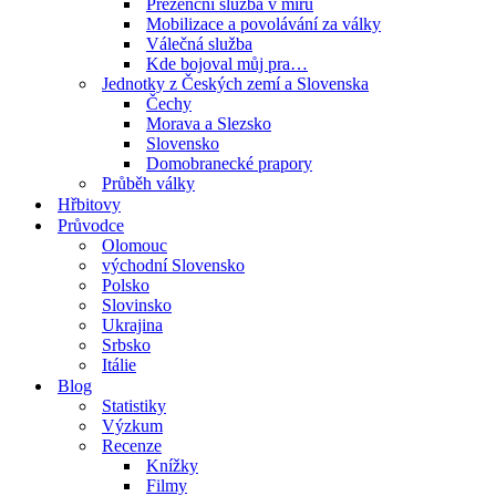
Prezenční služba v míru
Mobilizace a povolávání za války
Válečná služba
Kde bojoval můj pra…
Jednotky z Českých zemí a Slovenska
Čechy
Morava a Slezsko
Slovensko
Domobranecké prapory
Průběh války
Hřbitovy
Průvodce
Olomouc
východní Slovensko
Polsko
Slovinsko
Ukrajina
Srbsko
Itálie
Blog
Statistiky
Výzkum
Recenze
Knížky
Filmy