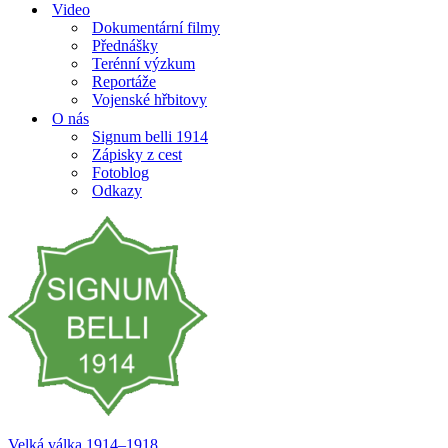
Video
Dokumentární filmy
Přednášky
Terénní výzkum
Reportáže
Vojenské hřbitovy
O nás
Signum belli 1914
Zápisky z cest
Fotoblog
Odkazy
Velká válka 1914–⁠⁠⁠⁠⁠⁠1918