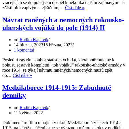
vracejících se do pole jsem dospěl k několika dalším zajímavým – a
Návrat
zčásti překvapivým – zjištěním,…
Číst dále »
raněných
a
Návrat raněných a nemocných rakousko-
nemocných
uherských vojáků do pole (1914) II
rakousko-
uherských
vojáků
od
Radim Kapavík
do
14 března, 2023
15 března, 2023
pole
1 komentář
(III)
Poslední zásadní soubor statistických dat, která potřebujeme k
pokusu sestavit kompletní „tok vojáků“ rakousko-uherské armády v
roce 1914, se týkají návratu raněných/nemocných mužů zpět
Návrat
do…
Číst dále »
raněných
a
Medzilaborce 1914-1915: Zabudnuté
nemocných
denníky
rakousko-
uherských
vojáků
od
Radim Kapavík
do
11 května, 2022
pole
(1914)
Dokumentární film o bojích v okolí Medzilaborců v letech 1914 a
II
1915, na jehož natáčení jsme se výraznou měrou s kolegy podíleli.