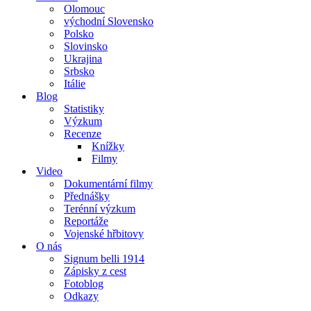
Olomouc
východní Slovensko
Polsko
Slovinsko
Ukrajina
Srbsko
Itálie
Blog
Statistiky
Výzkum
Recenze
Knížky
Filmy
Video
Dokumentární filmy
Přednášky
Terénní výzkum
Reportáže
Vojenské hřbitovy
O nás
Signum belli 1914
Zápisky z cest
Fotoblog
Odkazy