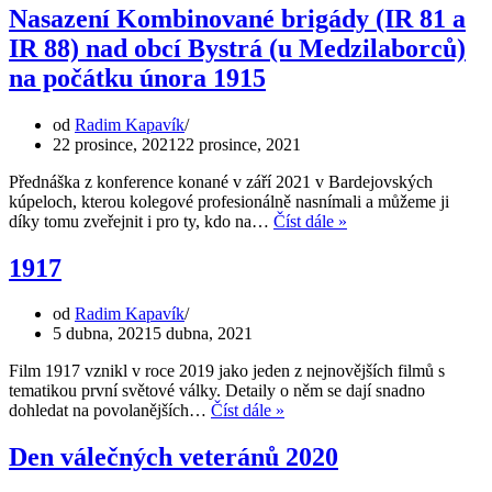
a
Nasazení Kombinované brigády (IR 81 a
nemocných
IR 88) nad obcí Bystrá (u Medzilaborců)
rakousko-
uherských
na počátku února 1915
vojáků
do
od
Radim Kapavík
pole
22 prosince, 2021
22 prosince, 2021
(1914)
Přednáška z konference konané v září 2021 v Bardejovských
kúpeloch, kterou kolegové profesionálně nasnímali a můžeme ji
Nasazení
díky tomu zveřejnit i pro ty, kdo na…
Číst dále »
Kombinované
brigády
1917
(IR
81
od
Radim Kapavík
a
5 dubna, 2021
5 dubna, 2021
IR
88)
Film 1917 vznikl v roce 2019 jako jeden z nejnovějších filmů s
nad
tematikou první světové války. Detaily o něm se dají snadno
obcí
1917
dohledat na povolanějších…
Číst dále »
Bystrá
(u
Den válečných veteránů 2020
Medzilaborců)
na