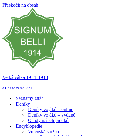
Přeskočit na obsah
Velká válka 1914–⁠⁠⁠⁠⁠⁠1918
a České země v ní
Seznamy ztrát
Deníky
Deníky vojáků – online
Deníky vojáků – vydané
Osudy našich předků
Encyklopedie
Vojenská služba