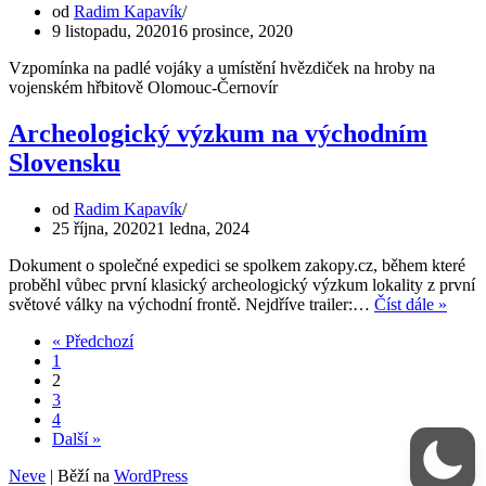
počátku
od
Radim Kapavík
února
9 listopadu, 2020
16 prosince, 2020
1915
Vzpomínka na padlé vojáky a umístění hvězdiček na hroby na
vojenském hřbitově Olomouc-Černovír
Archeologický výzkum na východním
Slovensku
od
Radim Kapavík
25 října, 2020
21 ledna, 2024
Dokument o společné expedici se spolkem zakopy.cz, během které
proběhl vůbec první klasický archeologický výzkum lokality z první
Arche
světové války na východní frontě. Nejdříve trailer:…
Číst dále »
výzk
« Předchozí
na
1
vých
2
Slove
3
4
Další »
Neve
| Běží na
WordPress