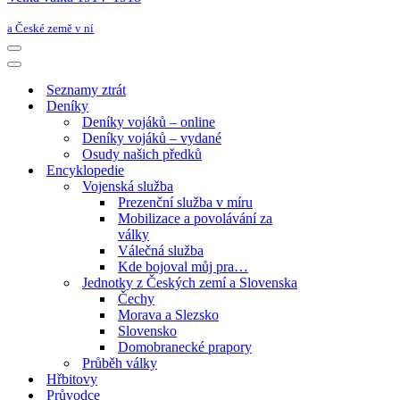
a České země v ní
Navigační
menu
Navigační
menu
Seznamy ztrát
Deníky
Deníky vojáků – online
Deníky vojáků – vydané
Osudy našich předků
Encyklopedie
Vojenská služba
Prezenční služba v míru
Mobilizace a povolávání za
války
Válečná služba
Kde bojoval můj pra…
Jednotky z Českých zemí a Slovenska
Čechy
Morava a Slezsko
Slovensko
Domobranecké prapory
Průběh války
Hřbitovy
Průvodce