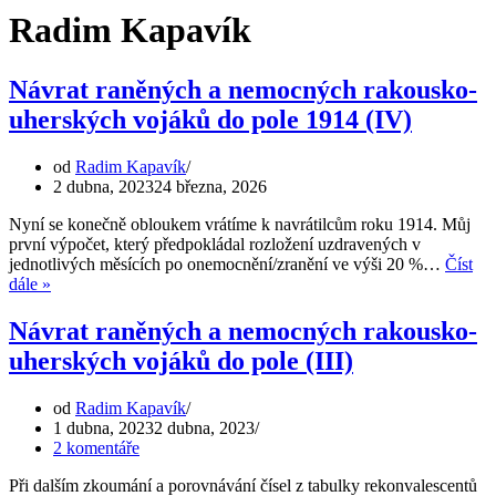
Radim Kapavík
Návrat raněných a nemocných rakousko-
uherských vojáků do pole 1914 (IV)
od
Radim Kapavík
2 dubna, 2023
24 března, 2026
Nyní se konečně obloukem vrátíme k navrátilcům roku 1914. Můj
první výpočet, který předpokládal rozložení uzdravených v
jednotlivých měsících po onemocnění/zranění ve výši 20 %…
Číst
Návrat
dále »
raněných
a
Návrat raněných a nemocných rakousko-
nemocných
uherských vojáků do pole (III)
rakousko-
uherských
vojáků
od
Radim Kapavík
do
1 dubna, 2023
2 dubna, 2023
pole
2 komentáře
1914
(IV)
Při dalším zkoumání a porovnávání čísel z tabulky rekonvalescentů