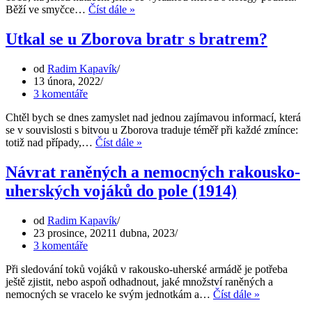
Medzilaborce
Běží ve smyčce…
Číst dále »
1914-
1915:
Utkal se u Zborova bratr s bratrem?
Zabudnuté
denníky
od
Radim Kapavík
13 února, 2022
3 komentáře
Chtěl bych se dnes zamyslet nad jednou zajímavou informací, která
se v souvislosti s bitvou u Zborova traduje téměř při každé zmínce:
Utkal
totiž nad případy,…
Číst dále »
se
u
Návrat raněných a nemocných rakousko-
Zborova
uherských vojáků do pole (1914)
bratr
s
bratrem?
od
Radim Kapavík
23 prosince, 2021
1 dubna, 2023
3 komentáře
Při sledování toků vojáků v rakousko-uherské armádě je potřeba
ještě zjistit, nebo aspoň odhadnout, jaké množství raněných a
Návrat
nemocných se vracelo ke svým jednotkám a…
Číst dále »
raněných