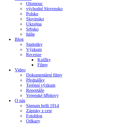
Olomouc
východní Slovensko
Polsko
Slovinsko
Ukrajina
Srbsko
Itálie
Blog
Statistiky
Výzkum
Recenze
Knížky
Filmy
Video
Dokumentární filmy
Přednášky
Terénní výzkum
Reportáže
Vojenské hřbitovy
O nás
Signum belli 1914
Zápisky z cest
Fotoblog
Odkazy