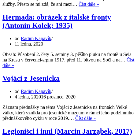
Kolik
služby. Přesto se mi zdá, že ani mezi…
Číst dále »
vojáků
má
Hermada: obrázek z italské fronty
pluk?
(Antonín Kolek; 1935)
Část
I
–
od
Radim Kapavík
mírový
11 ledna, 2020
stav
Obsah: Působení 2. čety 5. setniny 3. pěšího pluku na frontě u Sela
na Krasu v červenci-srpnu 1917, před 11. bitvou na Soči a na…
Číst
Hermada:
dále »
obrázek
z
Vojáci z Jesenicka
italské
fronty
od
Radim Kapavík
(Antonín
4 ledna, 2020
16 prosince, 2020
Kolek;
1935)
Záznam přednášky na téma Vojáci z Jesenicka na frontách Velké
války, která vznikla pro jesenické muzeum v rámci jeho podzimního
Vojáci
přednáškového cyklu v roce 2019.…
Číst dále »
z
Jesenicka
Legioniści i inni (Marcin Jarząbek, 2017)