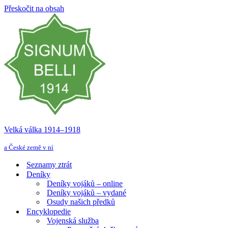
Přeskočit na obsah
Velká válka 1914–⁠⁠⁠⁠⁠⁠1918
a České země v ní
Seznamy ztrát
Deníky
Deníky vojáků – online
Deníky vojáků – vydané
Osudy našich předků
Encyklopedie
Vojenská služba