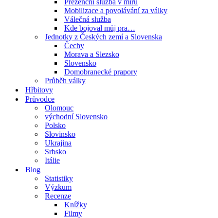
Prezenční služba v míru
Mobilizace a povolávání za války
Válečná služba
Kde bojoval můj pra…
Jednotky z Českých zemí a Slovenska
Čechy
Morava a Slezsko
Slovensko
Domobranecké prapory
Průběh války
Hřbitovy
Průvodce
Olomouc
východní Slovensko
Polsko
Slovinsko
Ukrajina
Srbsko
Itálie
Blog
Statistiky
Výzkum
Recenze
Knížky
Filmy