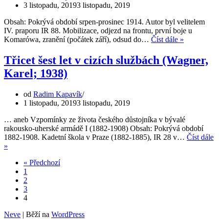
3 listopadu, 2019
3 listopadu, 2019
Obsah: Pokrývá období srpen-prosinec 1914. Autor byl velitelem
IV. praporu IR 88. Mobilizace, odjezd na frontu, první boje u
S
Komarówa, zranění (počátek září), odsud do…
Číst dále »
českým
plukem
Třicet šest let v cizích službách (Wagner,
na
Karel; 1938)
ruské
frontě
(Wagner,
od
Radim Kapavík
Karel;
1 listopadu, 2019
3 listopadu, 2019
1936)
… aneb Vzpomínky ze života českého důstojníka v bývalé
rakousko-uherské armádě I (1882-1908) Obsah: Pokrývá období
1882-1908. Kadetní škola v Praze (1882-1885), IR 28 v…
Číst dále
Třicet
»
šest
« Předchozí
let
1
v
2
cizích
3
službách
4
(Wagner,
Karel;
Neve
| Běží na
WordPress
1938)