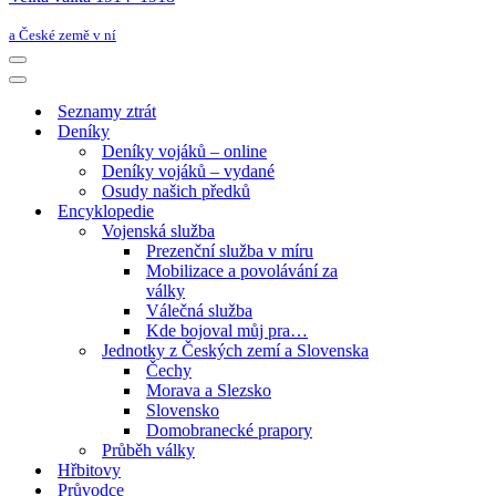
a České země v ní
Navigační
menu
Navigační
menu
Seznamy ztrát
Deníky
Deníky vojáků – online
Deníky vojáků – vydané
Osudy našich předků
Encyklopedie
Vojenská služba
Prezenční služba v míru
Mobilizace a povolávání za
války
Válečná služba
Kde bojoval můj pra…
Jednotky z Českých zemí a Slovenska
Čechy
Morava a Slezsko
Slovensko
Domobranecké prapory
Průběh války
Hřbitovy
Průvodce