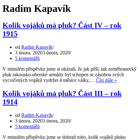
Radim Kapavík
Kolik vojáků má pluk? Část IV – rok
1915
od
Radim Kapavík
3 února, 2020
3 února, 2020
5 komentářů
V minulém příspěvku jsme si ukázali, že jak pěší, tak zeměbranecký
pluk rakousko-uherské armády byl schopen se zásobou svých
Kolik
vycvičených vojáků vydržet 4 měsíce války,…
Číst dále »
vojáků
má
Kolik vojáků má pluk? Část III – rok
pluk?
1914
Část
IV
–
od
Radim Kapavík
rok
3 února, 2020
3 února, 2020
1915
5 komentářů
V minulém příspěvku jsme se dobrali toho, kolik vojáků pluku