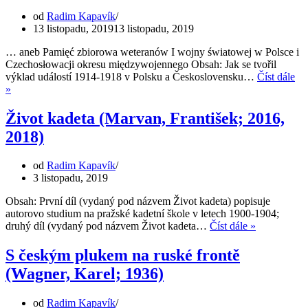
od
Radim Kapavík
13 listopadu, 2019
13 listopadu, 2019
… aneb Pamięć zbiorowa weteranów I wojny światowej w Polsce i
Czechosłowacji okresu międzywojennego Obsah: Jak se tvořil
výklad událostí 1914-1918 v Polsku a Československu…
Číst dále
Legioniści
»
i
inni
Život kadeta (Marvan, František; 2016,
(Marcin
2018)
Jarząbek,
2017)
od
Radim Kapavík
3 listopadu, 2019
Obsah: První díl (vydaný pod názvem Život kadeta) popisuje
autorovo studium na pražské kadetní škole v letech 1900-1904;
Život
druhý díl (vydaný pod názvem Život kadeta…
Číst dále »
kadeta
(Marvan,
S českým plukem na ruské frontě
František;
(Wagner, Karel; 1936)
2016,
2018)
od
Radim Kapavík