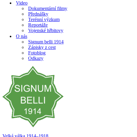
Video
Dokumentární filmy
Přednášky
Terénní výzkum
Reportáže
Vojenské hřbitovy
O nás
Signum belli 1914
Zápisky z cest
Fotoblog
Odkazy
Velká válka 1914–⁠⁠⁠⁠⁠⁠1918