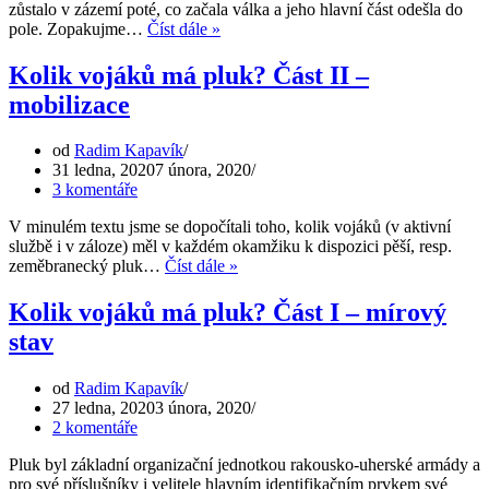
zůstalo v zázemí poté, co začala válka a jeho hlavní část odešla do
Kolik
pole. Zopakujme…
Číst dále »
vojáků
má
Kolik vojáků má pluk? Část II –
pluk?
mobilizace
Část
III
–
od
Radim Kapavík
rok
31 ledna, 2020
7 února, 2020
1914
3 komentáře
V minulém textu jsme se dopočítali toho, kolik vojáků (v aktivní
službě i v záloze) měl v každém okamžiku k dispozici pěší, resp.
Kolik
zeměbranecký pluk…
Číst dále »
vojáků
má
Kolik vojáků má pluk? Část I – mírový
pluk?
stav
Část
II
–
od
Radim Kapavík
mobilizace
27 ledna, 2020
3 února, 2020
2 komentáře
Pluk byl základní organizační jednotkou rakousko-uherské armády a
pro své příslušníky i velitele hlavním identifikačním prvkem své