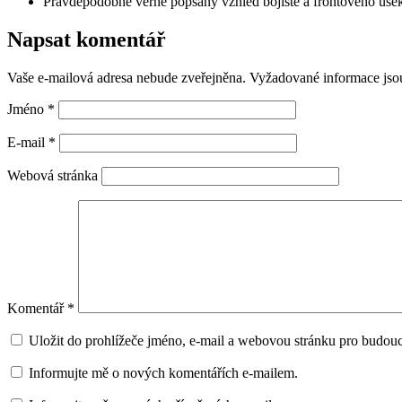
Pravděpodobně věrně popsaný vzhled bojiště a frontového úse
Napsat komentář
Vaše e-mailová adresa nebude zveřejněna.
Vyžadované informace js
Jméno
*
E-mail
*
Webová stránka
Komentář
*
Uložit do prohlížeče jméno, e-mail a webovou stránku pro budou
Informujte mě o nových komentářích e-mailem.