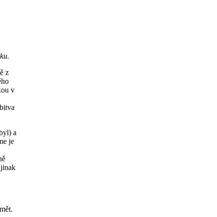
ku.
ě z
ého
kou v
bitva
byl) a
me je
ně
jinak
mět.