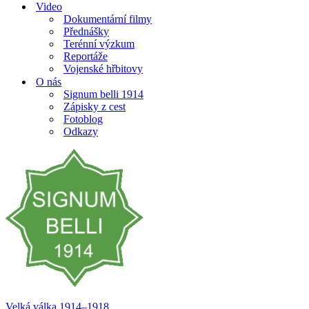
Video
Dokumentární filmy
Přednášky
Terénní výzkum
Reportáže
Vojenské hřbitovy
O nás
Signum belli 1914
Zápisky z cest
Fotoblog
Odkazy
Velká válka 1914–⁠⁠⁠⁠⁠⁠1918