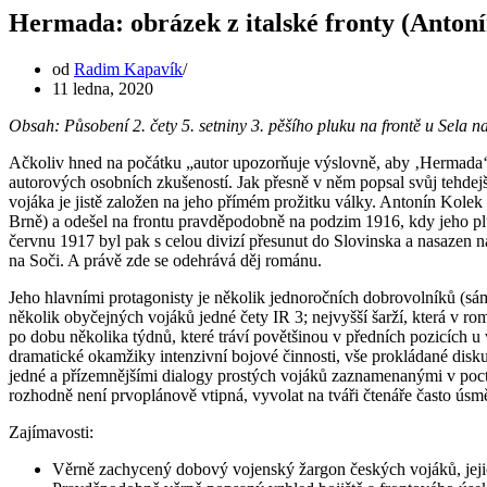
Hermada: obrázek z italské fronty (Antoní
od
Radim Kapavík
11 ledna, 2020
Obsah: Působení 2. čety 5. setniny 3. pěšího pluku na frontě u Sela n
Ačkoliv hned na počátku „autor upozorňuje výslovně, aby ‚Hermada‘ 
autorových osobních zkušeností. Jak přesně v něm popsal svůj tehdejší
vojáka je jistě založen na jeho přímém prožitku války. Antonín Kolek
Brně) a odešel na frontu pravděpodobně na podzim 1916, kdy jeho pl
červnu 1917 byl pak s celou divizí přesunut do Slovinska a nasazen na 
na Soči. A právě zde se odehrává děj románu.
Jeho hlavními protagonisty je několik jednoročních dobrovolníků (sám 
několik obyčejných vojáků jedné čety IR 3; nejvyšší šarží, která v rom
po dobu několika týdnů, které tráví povětšinou v předních pozicích u 
dramatické okamžiky intenzivní bojové činnosti, vše prokládané diskus
jedné a přízemnějšími dialogy prostých vojáků zaznamenanými v poct
rozhodně není prvoplánově vtipná, vyvolat na tváři čtenáře často úsm
Zajímavosti:
Věrně zachycený dobový vojenský žargon českých vojáků, jeji