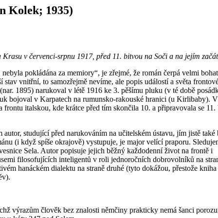
n Kolek; 1935)
a Krasu v červenci-srpnu 1917, před 11. bitvou na Soči a na jejím začát
nebyla pokládána za memiory“, je zřejmé, že román čerpá velmi bohat
 stav vnitřní, to samozřejmě nevíme, ale popis událostí a světa frontov
 (nar. 1895) narukoval v létě 1916 ke 3. pěšímu pluku (v té době posád
uk bojoval v Karpatech na rumunsko-rakouské hranici (u Kirlibaby). V
frontu italskou, kde krátce před tím skončila 10. a připravovala se 11. 
autor, studující před narukováním na učitelském ústavu, jím jistě také 
ánu (i když spíše okrajově) vystupuje, je major velící praporu. Sleduje
vesnice Sela. Autor popisuje jejich běžný každodenní život na frontě i
emi filosofujících inteligentů v roli jednoročních dobrovolníků na stra
ivém hanáckém dialektu na straně druhé (tyto dokážou, přestože kniha 
ěv).
chž výrazům člověk bez znalosti němčiny prakticky nemá šanci porozu