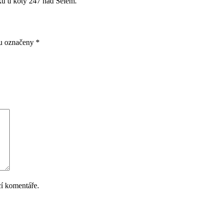
ku u kóty 247 nad Selem.
ou označeny
*
cí komentáře.