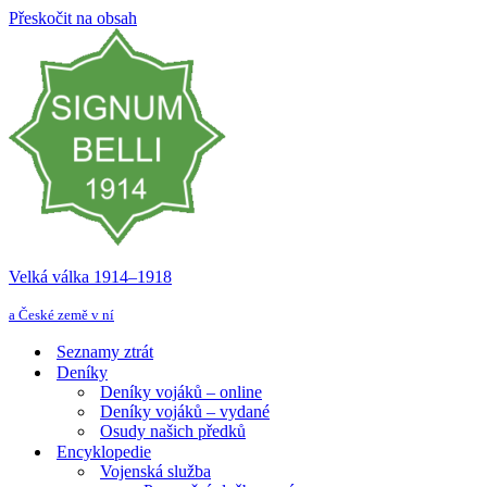
Přeskočit na obsah
Velká válka 1914–⁠⁠⁠⁠⁠⁠1918
a České země v ní
Seznamy ztrát
Deníky
Deníky vojáků – online
Deníky vojáků – vydané
Osudy našich předků
Encyklopedie
Vojenská služba