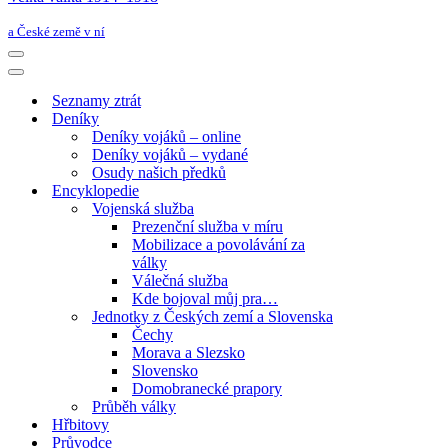
a České země v ní
Navigační
menu
Navigační
menu
Seznamy ztrát
Deníky
Deníky vojáků – online
Deníky vojáků – vydané
Osudy našich předků
Encyklopedie
Vojenská služba
Prezenční služba v míru
Mobilizace a povolávání za
války
Válečná služba
Kde bojoval můj pra…
Jednotky z Českých zemí a Slovenska
Čechy
Morava a Slezsko
Slovensko
Domobranecké prapory
Průběh války
Hřbitovy
Průvodce