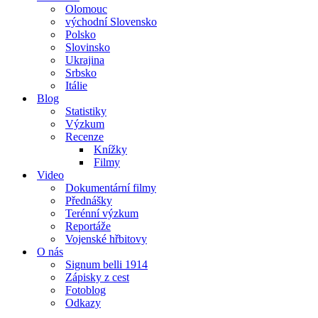
Olomouc
východní Slovensko
Polsko
Slovinsko
Ukrajina
Srbsko
Itálie
Blog
Statistiky
Výzkum
Recenze
Knížky
Filmy
Video
Dokumentární filmy
Přednášky
Terénní výzkum
Reportáže
Vojenské hřbitovy
O nás
Signum belli 1914
Zápisky z cest
Fotoblog
Odkazy