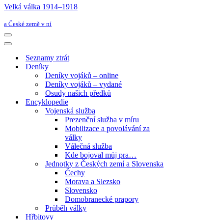
Velká válka 1914–⁠⁠⁠⁠⁠⁠1918
a České země v ní
Navigační
menu
Navigační
menu
Seznamy ztrát
Deníky
Deníky vojáků – online
Deníky vojáků – vydané
Osudy našich předků
Encyklopedie
Vojenská služba
Prezenční služba v míru
Mobilizace a povolávání za
války
Válečná služba
Kde bojoval můj pra…
Jednotky z Českých zemí a Slovenska
Čechy
Morava a Slezsko
Slovensko
Domobranecké prapory
Průběh války
Hřbitovy