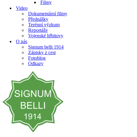
Filmy
Video
Dokumentární filmy
Přednášky
Terénní výzkum
Reportáže
Vojenské hřbitovy
O nás
Signum belli 1914
Zápisky z cest
Fotoblog
Odkazy