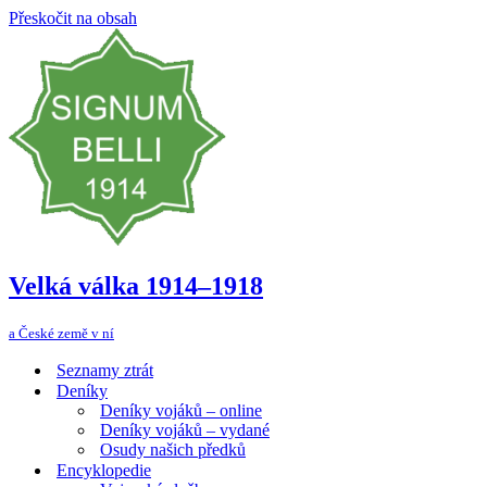
Přeskočit na obsah
Velká válka 1914–⁠⁠⁠⁠⁠⁠1918
a České země v ní
Seznamy ztrát
Deníky
Deníky vojáků – online
Deníky vojáků – vydané
Osudy našich předků
Encyklopedie