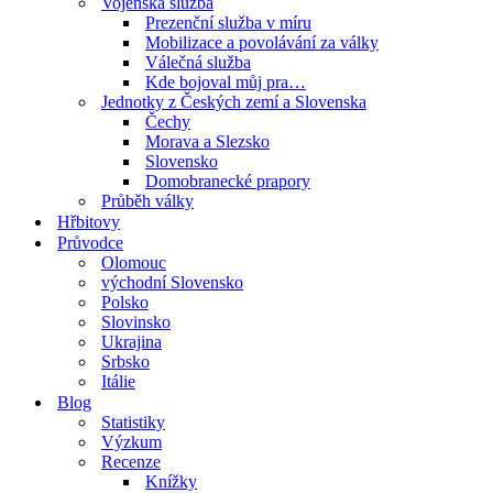
Vojenská služba
Prezenční služba v míru
Mobilizace a povolávání za války
Válečná služba
Kde bojoval můj pra…
Jednotky z Českých zemí a Slovenska
Čechy
Morava a Slezsko
Slovensko
Domobranecké prapory
Průběh války
Hřbitovy
Průvodce
Olomouc
východní Slovensko
Polsko
Slovinsko
Ukrajina
Srbsko
Itálie
Blog
Statistiky
Výzkum
Recenze
Knížky