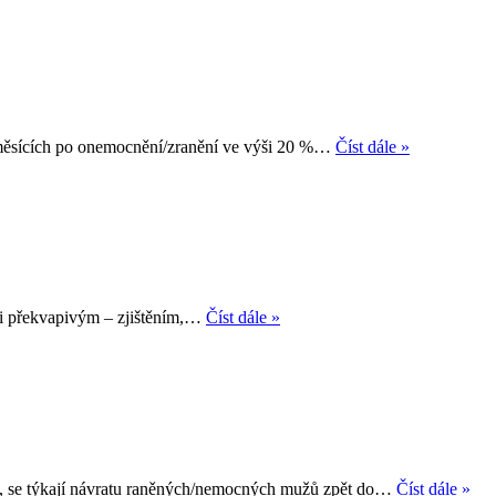
Návrat
h měsících po onemocnění/zranění ve výši 20 %…
Číst dále »
raněných
a
nemocných
rakousko-
uherských
vojáků
do
pole
Návrat
sti překvapivým – zjištěním,…
Číst dále »
1914
raněných
(IV)
a
nemocných
rakousko-
uherských
vojáků
do
pole
Náv
914, se týkají návratu raněných/nemocných mužů zpět do…
Číst dále »
(III)