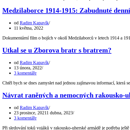
Medzilaborce 1914-1915: Zabudnuté denn
od
Radim Kapavík
11 května, 2022
Dokumentární film o bojích v okolí Medzilaborců v letech 1914 a 19
Utkal se u Zborova bratr s bratrem?
od
Radim Kapavík
13 února, 2022
3 komentáře
Chtěl bych se dnes zamyslet nad jednou zajímavou informací, která se
Návrat raněných a nemocných rakousko-uh
od
Radim Kapavík
23 prosince, 2021
1 dubna, 2023
3 komentáře
Při sledování toků vojáků v rakousko-uherské armádě je potřeba ješ