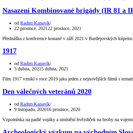
Nasazení Kombinované brigády (IR 81 a IR
od
Radim Kapavík
22 prosince, 2021
22 prosince, 2021
Přednáška z konference konané v září 2021 v Bardejovských kúpeloch
1917
od
Radim Kapavík
5 dubna, 2021
5 dubna, 2021
Film 1917 vznikl v roce 2019 jako jeden z nejnovějších filmů s tema
Den válečných veteránů 2020
od
Radim Kapavík
9 listopadu, 2020
16 prosince, 2020
Vzpomínka na padlé vojáky a umístění hvězdiček na hroby na vojen
Archeologický výzkum na východním Slov