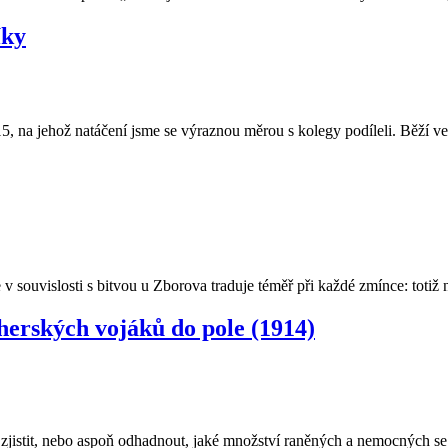
íky
15, na jehož natáčení jsme se výraznou měrou s kolegy podíleli. Běží
 v souvislosti s bitvou u Zborova traduje téměř při každé zmínce: toti
erských vojáků do pole (1914)
tě zjistit, nebo aspoň odhadnout, jaké množství raněných a nemocných