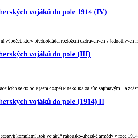
erských vojáků do pole 1914 (IV)
ní výpočet, který předpokládal rozložení uzdravených v jednotlivýc
rských vojáků do pole (III)
racejících se do pole jsem dospěl k několika dalším zajímavým – a zčá
rských vojáků do pole (1914) II
usu sestavit kompletní „tok vojáků“ rakousko-uherské armády v roce 1