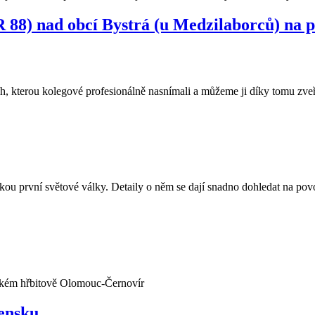
 88) nad obcí Bystrá (u Medzilaborců) na 
, kterou kolegové profesionálně nasnímali a můžeme ji díky tomu zveř
tikou první světové války. Detaily o něm se dají snadno dohledat na p
ském hřbitově Olomouc-Černovír
ensku