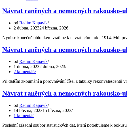
Návrat raněných a nemocných rakousko-uh
od
Radim Kapavík
2 dubna, 2023
24 března, 2026
Nyní se konečně obloukem vrátíme k navrátilcům roku 1914. Můj prv
Návrat raněných a nemocných rakousko-uhe
od
Radim Kapavík
1 dubna, 2023
2 dubna, 2023
2 komentáře
Při dalším zkoumání a porovnávání čísel z tabulky rekonvalescentů v
Návrat raněných a nemocných rakousko-uhe
od
Radim Kapavík
14 března, 2023
15 března, 2023
1 komentář
Poslední zásadní soubor statistických dat, která potřebujeme k pok