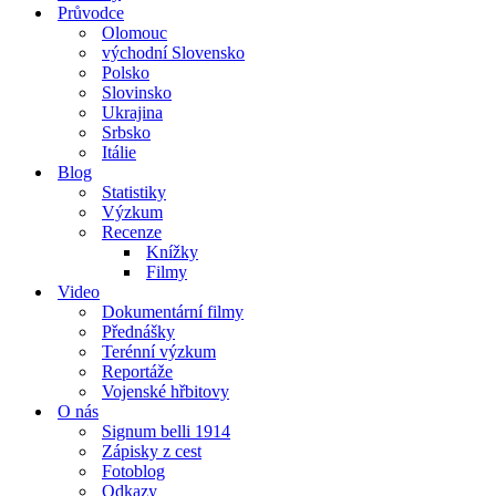
Průvodce
Olomouc
východní Slovensko
Polsko
Slovinsko
Ukrajina
Srbsko
Itálie
Blog
Statistiky
Výzkum
Recenze
Knížky
Filmy
Video
Dokumentární filmy
Přednášky
Terénní výzkum
Reportáže
Vojenské hřbitovy
O nás
Signum belli 1914
Zápisky z cest
Fotoblog
Odkazy