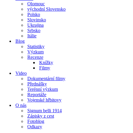
Olomouc
východní Slovensko
Polsko
Slovinsko
Ukrajina
Srbsko
Itálie
Blog
Statistiky
Výzkum
Recenze
Knížky
Filmy
Video
Dokumentární filmy
Přednášky
Terénní výzkum
Reportáže
Vojenské hřbitovy
O nás
Signum belli 1914
Zápisky z cest
Fotoblog
Odkazy