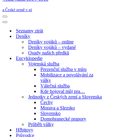
a České země v ní
Navigační
menu
Navigační
menu
Seznamy ztrát
Deníky
Deníky vojáků – online
Deníky vojáků – vydané
Osudy našich předků
Encyklopedie
Vojenská služba
Prezenční služba v míru
Mobilizace a povolávání za
války
Válečná služba
Kde bojoval můj pra…
Jednotky z Českých zemí a Slovenska
Čechy
Morava a Slezsko
Slovensko
Domobranecké prapory
Průběh války
Hřbitovy
Průvodce