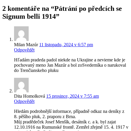
2 komentáře na “Pátrání po předcích se
Signum belli 1914”
Milan Mazúr
11 listopadu, 2024 v 6:57 pm
Odpovědět
Hľadám pradeda padol niekde na Ukrajine a nevieme kde je
pochovaný meno Jan Mazúr a bol zoSvederníka o narukoval
do Trenčianskeho pluku
Dita Homolková
15 prosince, 2024 v 7:55 am
Odpovědět
Hledám podrobnější informace, případně odkaz na deníky z
8. pěšího pluk, 2. praporu z Brna.
Můj pradědeček Josef Menšík, desátník c. a k. byl zajat
12.10.1916 na Rumunské frontě. Zemřel zřejmě 15. 4. 1917 v