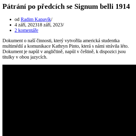
Pátrání po předcích se Signum belli 1914
od
Radim Kapavík
4 září, 2023
18 září, 2023
2 komentáře
Dokument o naší činnosti, který vytvořila americká studentka
multimédií a komunikace Kathryn Pinto, která s námi strávila léto.
Dokument je napůl v angličtině, napůl v češtině, k dispozici jsou
titulky v obou jazycích.