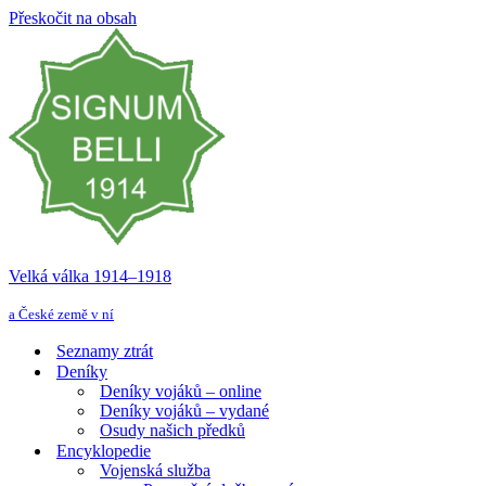
Přeskočit na obsah
Velká válka 1914–⁠⁠⁠⁠⁠⁠1918
a České země v ní
Seznamy ztrát
Deníky
Deníky vojáků – online
Deníky vojáků – vydané
Osudy našich předků
Encyklopedie
Vojenská služba