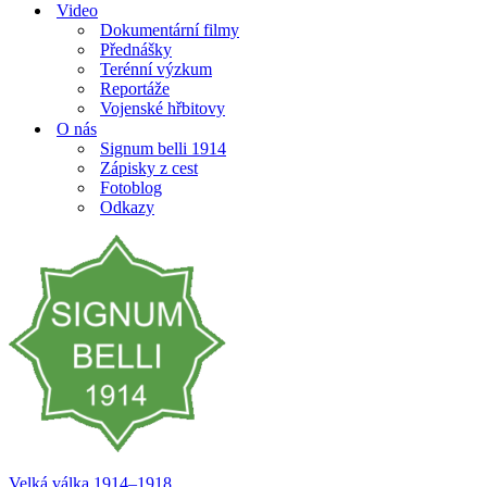
Video
Dokumentární filmy
Přednášky
Terénní výzkum
Reportáže
Vojenské hřbitovy
O nás
Signum belli 1914
Zápisky z cest
Fotoblog
Odkazy
Velká válka 1914–⁠⁠⁠⁠⁠⁠1918