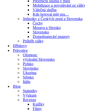
Prezenční služba v míru
Mobilizace a povolávání za války
Válečná služba
Kde bojoval můj pra…
Jednotky z Českých zemí a Slovenska
Čechy
Morava a Slezsko
Slovensko
Domobranecké prapory
Průběh války
Hřbitovy
Průvodce
Olomouc
východní Slovensko
Polsko
Slovinsko
Ukrajina
Srbsko
Itálie
Blog
Statistiky
Výzkum
Recenze
Knížky
Filmy