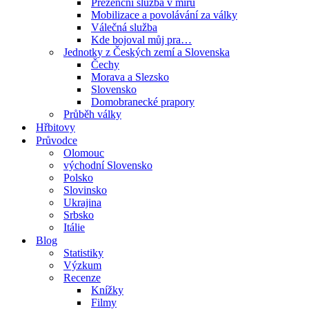
Prezenční služba v míru
Mobilizace a povolávání za války
Válečná služba
Kde bojoval můj pra…
Jednotky z Českých zemí a Slovenska
Čechy
Morava a Slezsko
Slovensko
Domobranecké prapory
Průběh války
Hřbitovy
Průvodce
Olomouc
východní Slovensko
Polsko
Slovinsko
Ukrajina
Srbsko
Itálie
Blog
Statistiky
Výzkum
Recenze
Knížky
Filmy