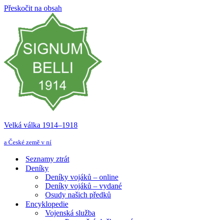
Přeskočit na obsah
Velká válka 1914–⁠⁠⁠⁠⁠⁠1918
a České země v ní
Seznamy ztrát
Deníky
Deníky vojáků – online
Deníky vojáků – vydané
Osudy našich předků
Encyklopedie
Vojenská služba