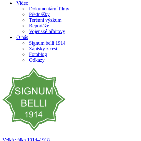
Video
Dokumentární filmy
Přednášky
Terénní výzkum
Reportáže
Vojenské hřbitovy
O nás
Signum belli 1914
Zápisky z cest
Fotoblog
Odkazy
Velká válka 1914–⁠⁠⁠⁠⁠⁠1918