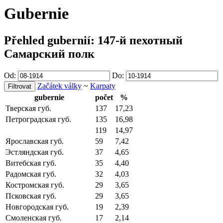
Gubernie
Přehled gubernií: 147-й пехотный
Самарский полк
Od:
Do:
Začátek války
~
Karpaty
gubernie
počet
%
Тверская губ.
137
17,23
Петроградская губ.
135
16,98
119
14,97
Ярославская губ.
59
7,42
Эстляндская губ.
37
4,65
Витебская губ.
35
4,40
Радомская губ.
32
4,03
Костромская губ.
29
3,65
Псковская губ.
29
3,65
Новгородская губ.
19
2,39
Смоленская губ.
17
2,14