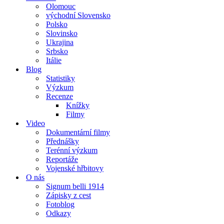
Olomouc
východní Slovensko
Polsko
Slovinsko
Ukrajina
Srbsko
Itálie
Blog
Statistiky
Výzkum
Recenze
Knížky
Filmy
Video
Dokumentární filmy
Přednášky
Terénní výzkum
Reportáže
Vojenské hřbitovy
O nás
Signum belli 1914
Zápisky z cest
Fotoblog
Odkazy