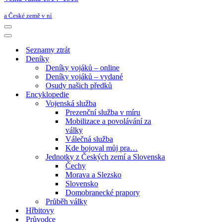
a České země v ní
Navigační
menu
Navigační
menu
Seznamy ztrát
Deníky
Deníky vojáků – online
Deníky vojáků – vydané
Osudy našich předků
Encyklopedie
Vojenská služba
Prezenční služba v míru
Mobilizace a povolávání za
války
Válečná služba
Kde bojoval můj pra…
Jednotky z Českých zemí a Slovenska
Čechy
Morava a Slezsko
Slovensko
Domobranecké prapory
Průběh války
Hřbitovy
Průvodce